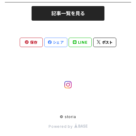
翡翠（ジェイダイド）
記事一覧を見る
アゲート（縞瑪瑙）
保存
シェア
LINE
ポスト
アイアゲート（天眼石）
オニキス（黒瑪瑙）
モスアゲート（苔瑪瑙）
モスアゲート×オニキス
ファイヤーアゲート（瑪瑙）
© storia
モスアゲート×ヒマラヤ水晶
カルセドニー（玉髄）
Powered by