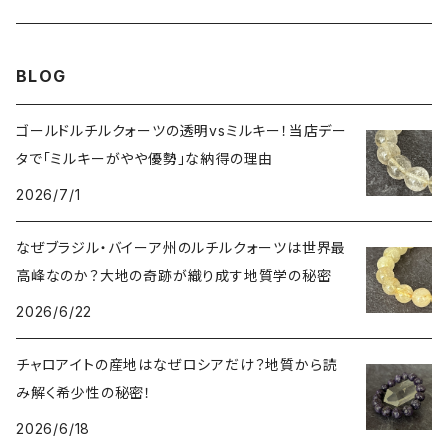
シルキークォーツ（錦糸水晶）
モリオン（黒水晶）
四神相応（オニキス）
全体の運気UP
ブラジル
BLOG
○○インクォーツ
スモーキークォーツ（煙水晶）
天珠
癒やし・ヒーリング
北インド
ゴールドルチルクォーツの透明vsミルキー！当店デー
タで「ミルキーがやや優勢」な納得の理由
アイリススモーキークォーツ（虹入り水晶）
シトリン（黄水晶）
パヴェ ビーズ
恋愛運UP
ネパール
2026/7/1
インディゴライトクォーツ（青水晶）
仕事運UP
マダガスカル
なぜブラジル・バイーア州のルチルクォーツは世界最
高峰なのか？大地の奇跡が織り成す地質学の秘密
クラウディクォーツ（灰色水晶）
金運・財運UP
2026/6/22
ルチルクォーツ（針水晶）
チャロアイトの産地はなぜロシアだけ？地質から読
み解く希少性の秘密！
ヴィーナスヘア
オーラクォーツ（蒸着水晶）
2026/6/18