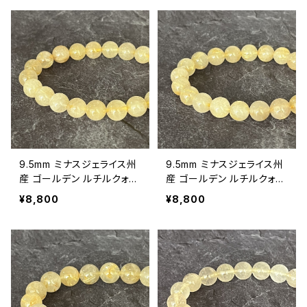
RT09】
9.5mm ミナスジェライス州
9.5mm ミナスジェライス州
産 ゴールデン ルチルクォー
産 ゴールデン ルチルクォー
ツ ブレスレット【鑑別済み・
ツ ブレスレット【鑑別済み・
¥8,800
¥8,800
画像現物・RT07】
画像現物・RT06】