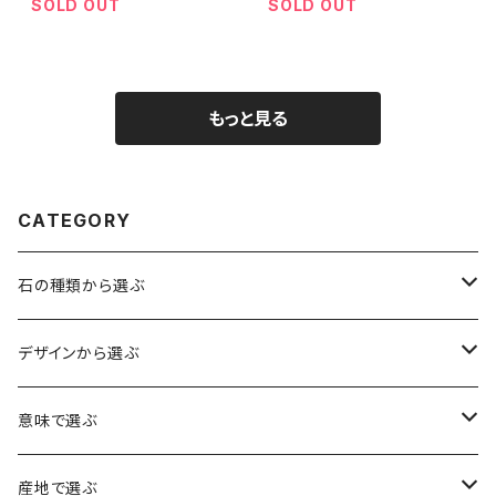
SOLD OUT
SOLD OUT
もっと見る
CATEGORY
石の種類から選ぶ
水晶（クォーツ）
デザインから選ぶ
アイリスクォーツ（虹入り水晶）
ローズクォーツ（紅水晶）
龍彫刻（水晶）
意味で選ぶ
ヒマラヤ水晶
アメジスト（紫水晶）
龍彫刻（オニキス）
魔除け・厄除け
産地で選ぶ