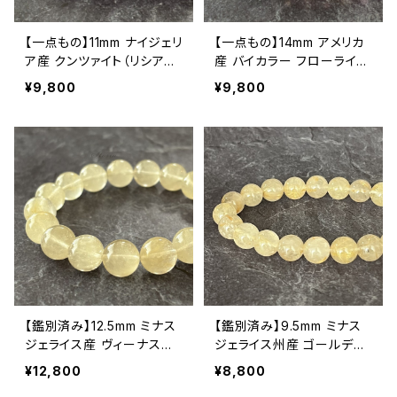
【一点もの】11mm ナイジェリ
【一点もの】14mm アメリカ
ア産 クンツァイト（リシア輝
産 バイカラー フローライト
石）ブレスレット【鑑別済み】
ブレスレット【鑑別済み】
¥9,800
¥9,800
【鑑別済み】12.5mm ミナス
【鑑別済み】9.5mm ミナス
ジェライス産 ヴィーナスヘ
ジェライス州産 ゴールデン
アルチルクォーツ（金針水
ルチルクォーツ ブレスレット
¥12,800
¥8,800
晶）ブレスレット【画像現物・
【画像現物・RT08】