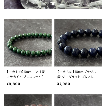
【一点もの】6mmコンゴ産
【一点もの】10mmブラジル
マラカイト ブレスレット【鑑
産 ソーダライト ブレスレッ
別済み】
ト【鑑別済み】
¥9,800
¥7,980