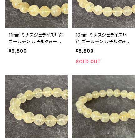
11mm ミナスジェライス州産
10mm ミナスジェライス州
ゴールデン ルチルクォーツ
産 ゴールデン ルチルクォー
ブレスレット【鑑別済み・画
ツ ブレスレット【鑑別済み・
¥9,800
¥8,800
像現物・RT05】
画像現物・RT04】
SOLD OUT