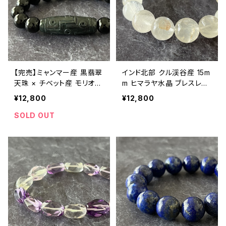
【完売】ミャンマー産 黒翡翠
インド北部 クル渓谷産 15m
天珠 × チベット産 モリオン
m ヒマラヤ水晶 ブレスレッ
ブレスレット
ト【鑑別済み・画像現物】
¥12,800
¥12,800
SOLD OUT