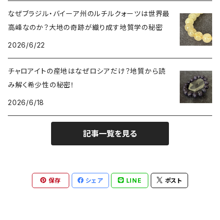
インディゴライトクォーツ（青水晶）
仕事運UP
マダガスカル
なぜブラジル・バイーア州のルチルクォーツは世界最
高峰なのか？大地の奇跡が織り成す地質学の秘密
クラウディクォーツ（灰色水晶）
金運・財運UP
2026/6/22
ルチルクォーツ（針水晶）
チャロアイトの産地はなぜロシアだけ？地質から読
み解く希少性の秘密！
ヴィーナスヘア
オーラクォーツ（蒸着水晶）
2026/6/18
翡翠（ジェイダイド）
記事一覧を見る
アゲート（縞瑪瑙）
保存
シェア
LINE
ポスト
アイアゲート（天眼石）
オニキス（黒瑪瑙）