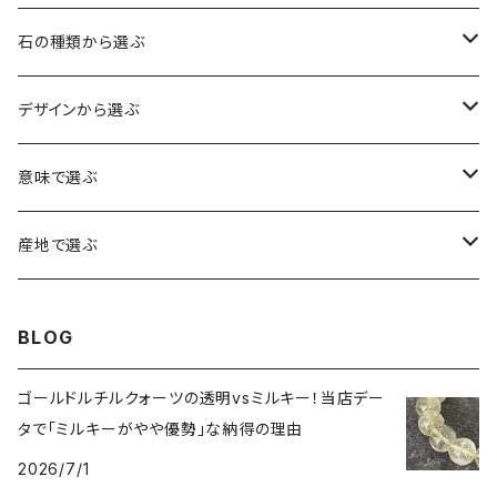
石の種類から選ぶ
水晶（クォーツ）
デザインから選ぶ
アイリスクォーツ（虹入り水晶）
ローズクォーツ（紅水晶）
龍彫刻（水晶）
意味で選ぶ
ヒマラヤ水晶
アメジスト（紫水晶）
龍彫刻（オニキス）
魔除け・厄除け
産地で選ぶ
シルキークォーツ（錦糸水晶）
モリオン（黒水晶）
四神相応（オニキス）
全体の運気UP
ブラジル
BLOG
○○インクォーツ
スモーキークォーツ（煙水晶）
天珠
癒やし・ヒーリング
北インド
ゴールドルチルクォーツの透明vsミルキー！当店デー
タで「ミルキーがやや優勢」な納得の理由
アイリススモーキークォーツ（虹入り水晶）
シトリン（黄水晶）
パヴェ ビーズ
恋愛運UP
ネパール
2026/7/1