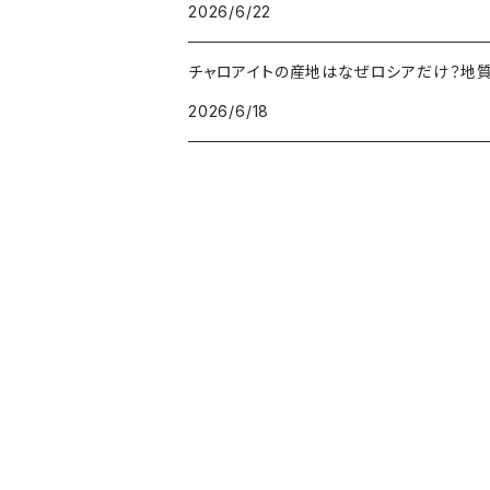
2026/6/22
クラウディクォーツ（灰色水晶）
金運・財運UP
チャロアイトの産地はなぜロシアだけ？地
2026/6/18
ルチルクォーツ（針水晶）
ヴィーナスヘア
オーラクォーツ（蒸着水晶）
翡翠（ジェイダイド）
アゲート（縞瑪瑙）
アイアゲート（天眼石）
オニキス（黒瑪瑙）