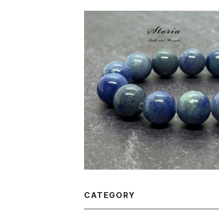
12mm ミナスジェライス産インディゴ
クォーツ（青水晶）ブレスレット【鑑別済
¥9,800
CATEGORY