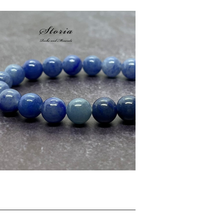
m ミナスジェライス産インディゴライトク
ォーツ（青水晶）ブレス【鑑別済み】
¥6,980