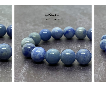
ライト
10mm ミナスジェライス産インディゴライト
8m
み】
クォーツ（青水晶）ブレスレット【鑑別済み】
¥8,980