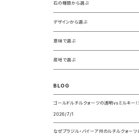
石の種類から選ぶ
水晶（クォーツ）
デザインから選ぶ
アイリスクォーツ（虹入り水晶）
ローズクォーツ（紅水晶）
龍彫刻（水晶）
意味で選ぶ
ヒマラヤ水晶
アメジスト（紫水晶）
龍彫刻（オニキス）
魔除け・厄除け
産地で選ぶ
シルキークォーツ（錦糸水晶）
モリオン（黒水晶）
四神相応（オニキス）
全体の運気UP
ブラジル
BLOG
○○インクォーツ
スモーキークォーツ（煙水晶）
天珠
癒やし・ヒーリング
北インド
ゴールドルチルクォーツの透明vsミルキー
2026/7/1
アイリススモーキークォーツ（虹入り水晶）
シトリン（黄水晶）
パヴェ ビーズ
恋愛運UP
ネパール
なぜブラジル・バイーア州のルチルクォー
インディゴライトクォーツ（青水晶）
仕事運UP
マダガスカル