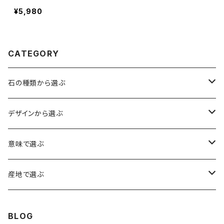
ット【鑑別済み】
¥5,980
CATEGORY
石の種類から選ぶ
水晶（クォーツ）
デザインから選ぶ
アイリスクォーツ（虹入り水晶）
ローズクォーツ（紅水晶）
龍彫刻（水晶）
意味で選ぶ
ヒマラヤ水晶
アメジスト（紫水晶）
龍彫刻（オニキス）
魔除け・厄除け
産地で選ぶ
シルキークォーツ（錦糸水晶）
モリオン（黒水晶）
四神相応（オニキス）
全体の運気UP
ブラジル
BLOG