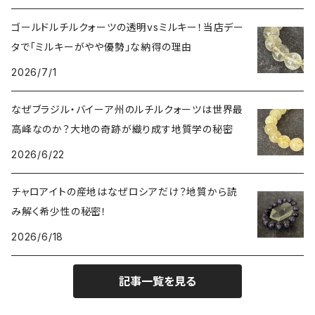
○○インクォーツ
スモーキークォーツ（煙水晶）
天珠
癒やし・ヒーリング
北インド
ゴールドルチルクォーツの透明vsミルキー！当店デー
タで「ミルキーがやや優勢」な納得の理由
アイリススモーキークォーツ（虹入り水晶）
シトリン（黄水晶）
パヴェ ビーズ
恋愛運UP
ネパール
2026/7/1
インディゴライトクォーツ（青水晶）
仕事運UP
マダガスカル
なぜブラジル・バイーア州のルチルクォーツは世界最
高峰なのか？大地の奇跡が織り成す地質学の秘密
クラウディクォーツ（灰色水晶）
金運・財運UP
2026/6/22
ルチルクォーツ（針水晶）
チャロアイトの産地はなぜロシアだけ？地質から読
み解く希少性の秘密！
ヴィーナスヘア
オーラクォーツ（蒸着水晶）
2026/6/18
翡翠（ジェイダイド）
記事一覧を見る