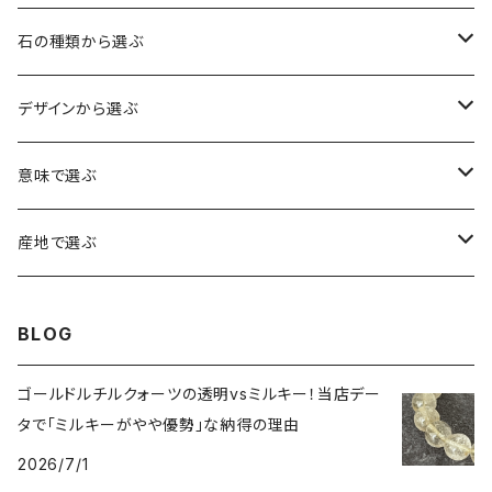
石の種類から選ぶ
水晶（クォーツ）
デザインから選ぶ
アイリスクォーツ（虹入り水晶）
ローズクォーツ（紅水晶）
龍彫刻（水晶）
意味で選ぶ
ヒマラヤ水晶
アメジスト（紫水晶）
龍彫刻（オニキス）
魔除け・厄除け
産地で選ぶ
シルキークォーツ（錦糸水晶）
モリオン（黒水晶）
四神相応（オニキス）
全体の運気UP
ブラジル
BLOG
○○インクォーツ
スモーキークォーツ（煙水晶）
天珠
癒やし・ヒーリング
北インド
ゴールドルチルクォーツの透明vsミルキー！当店デー
タで「ミルキーがやや優勢」な納得の理由
アイリススモーキークォーツ（虹入り水晶）
シトリン（黄水晶）
パヴェ ビーズ
恋愛運UP
ネパール
2026/7/1