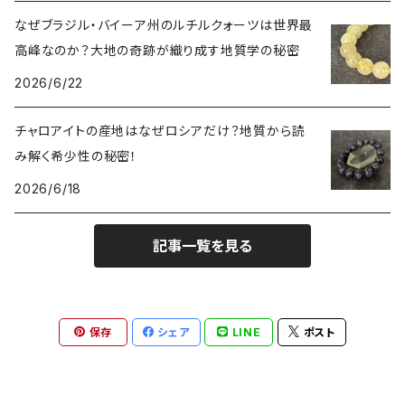
インディゴライトクォーツ（青水晶）
仕事運UP
マダガスカル
なぜブラジル・バイーア州のルチルクォーツは世界最
高峰なのか？大地の奇跡が織り成す地質学の秘密
クラウディクォーツ（灰色水晶）
金運・財運UP
2026/6/22
ルチルクォーツ（針水晶）
チャロアイトの産地はなぜロシアだけ？地質から読
み解く希少性の秘密！
ヴィーナスヘア
オーラクォーツ（蒸着水晶）
2026/6/18
翡翠（ジェイダイド）
記事一覧を見る
アゲート（縞瑪瑙）
保存
シェア
LINE
ポスト
アイアゲート（天眼石）
オニキス（黒瑪瑙）