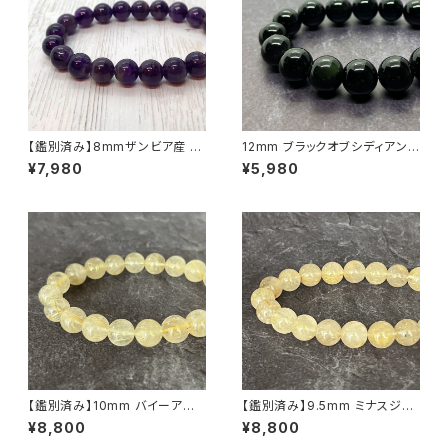
【鑑別済み】8mmザンビア産 天
12mm ブラックオブシディアン
然アメジスト ブレスレット
（黒曜石）ブレスレット【メキシコ
¥7,980
¥5,980
産】
【鑑別済み】10mm バイーア州
【鑑別済み】9.5mm ミナスジェ
産 ゴールデン ルチルクォーツ ブ
ライス州産 ゴールデン ルチルク
¥8,800
¥8,800
レスレット【画像現物・RT02】
ォーツ ブレスレット【画像現物・