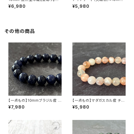
晶×ラピスラズリ（瑠璃）ブレスレ
五爪皇帝龍【金彫り】水晶 ブレ
¥6,980
¥5,980
ット
スレット
その他の商品
【一点もの】10mmブラジル産 ソ
【一点もの】マダガスカル産 チェ
ーダライト ブレスレット【鑑別済
リーブロッサムアゲート（桜瑪
¥7,980
¥5,980
み】
瑙） 8mm ブレスレット【M0714
4】