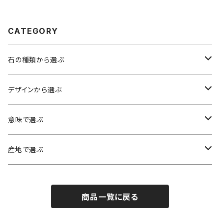
RT08】
CATEGORY
石の種類から選ぶ
水晶（クォーツ）
デザインから選ぶ
アイリスクォーツ（虹入り水晶）
ローズクォーツ（紅水晶）
龍彫刻（水晶）
意味で選ぶ
ヒマラヤ水晶
アメジスト（紫水晶）
龍彫刻（オニキス）
魔除け・厄除け
産地で選ぶ
シルキークォーツ（錦糸水晶）
モリオン（黒水晶）
四神相応（オニキス）
全体の運気UP
ブラジル
商品一覧に戻る
○○インクォーツ
スモーキークォーツ（煙水晶）
天珠
癒やし・ヒーリング
北インド