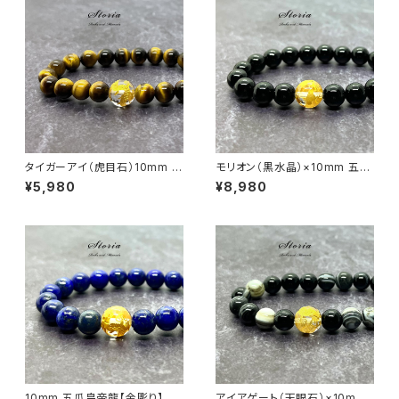
タイガーアイ（虎目石）10mm 五
モリオン（黒水晶）×10mm 五爪
爪皇帝龍【金彫り】水晶 ブレスレ
皇帝龍【金彫り】水晶 ブレスレッ
¥5,980
¥8,980
ット
ト
10mm 五爪皇帝龍【金彫り】水
アイアゲート（天眼石）×10mm