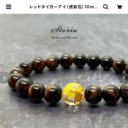
レッドタイガーアイ（虎目石）10mm
五爪皇帝龍【金彫り】水晶 ブレスレッ
ト | storia