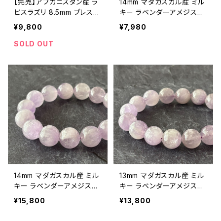
【完売】アフガニスタン産 ラ
14mm マダガスカル産 ミル
ピスラズリ 8.5mm ブレスレ
キー ラベンダーアメジスト
ット（天然色・一点もの）
（紫水晶）ブレスレット【画像
¥9,800
¥7,980
現物】
SOLD OUT
14mm マダガスカル産 ミル
13mm マダガスカル産 ミル
キー ラベンダーアメジスト
キー ラベンダーアメジスト
（紫水晶）ブレスレット【画像
ブレスレット（鑑別済み・一
¥15,800
¥13,800
現物】
点もの）