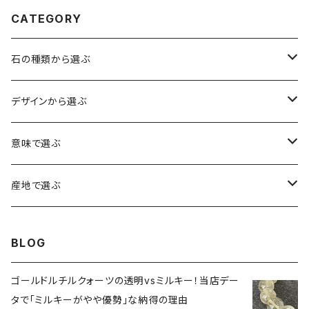
CATEGORY
石の種類から選ぶ
水晶（クォーツ）
デザインから選ぶ
アイリスクォーツ（虹入り水晶）
ローズクォーツ（紅水晶）
龍彫刻（水晶）
意味で選ぶ
ヒマラヤ水晶
アメジスト（紫水晶）
龍彫刻（オニキス）
魔除け・厄除け
産地で選ぶ
シルキークォーツ（錦糸水晶）
モリオン（黒水晶）
四神相応（オニキス）
全体の運気UP
ブラジル
BLOG
○○インクォーツ
スモーキークォーツ（煙水晶）
天珠
癒やし・ヒーリング
北インド
ゴールドルチルクォーツの透明vsミルキー！当店デー
タで「ミルキーがやや優勢」な納得の理由
アイリススモーキークォーツ（虹入り水晶）