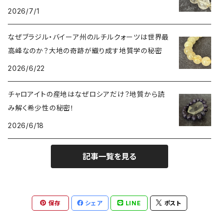
シトリン（黄水晶）
パヴェ ビーズ
恋愛運UP
ネパール
2026/7/1
インディゴライトクォーツ（青水晶）
仕事運UP
マダガスカル
なぜブラジル・バイーア州のルチルクォーツは世界最
高峰なのか？大地の奇跡が織り成す地質学の秘密
クラウディクォーツ（灰色水晶）
金運・財運UP
2026/6/22
ルチルクォーツ（針水晶）
チャロアイトの産地はなぜロシアだけ？地質から読
み解く希少性の秘密！
ヴィーナスヘア
オーラクォーツ（蒸着水晶）
2026/6/18
翡翠（ジェイダイド）
記事一覧を見る
アゲート（縞瑪瑙）
保存
シェア
LINE
ポスト
アイアゲート（天眼石）