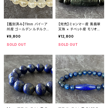
【鑑別済み】11mm バイーア
【完売】ミャンマー産 黒翡翠
州産 ゴールデン ルチルクォ
天珠 × チベット産 モリオン
ーツ ブレスレット【鑑別済
ブレスレット
¥9,800
¥12,800
み・画像現物・RT01】
SOLD OUT
SOLD OUT