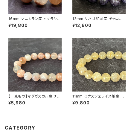
16mm マニカラン産 ヒマラヤ水
12mm サハ共和国産 チャロア
晶 ブレスレット （原石買付・国内
イト ブレスレット【画像現物】
¥19,800
¥12,800
ビーズ加工）
【一点もの】マダガスカル産 チェ
11mm ミナスジェライス州産 ゴ
リーブロッサムアゲート（桜瑪
ールデン ルチルクォーツ ブレス
¥5,980
¥9,800
瑙） 8mm ブレスレット【M0714
レット【鑑別済み・画像現物・RT
4】
05】
CATEGORY