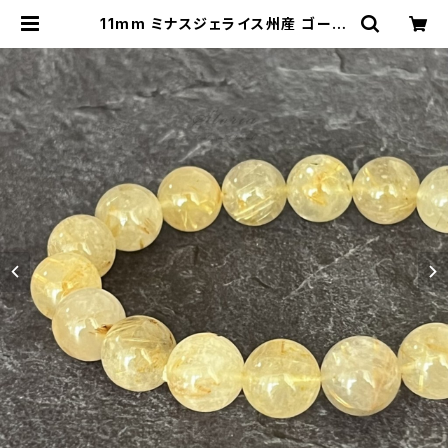
11mm ミナスジェライス州産 ゴール
デン ルチルクォーツ ブレスレット【鑑
別済み・画像現物・RT05】 | storia