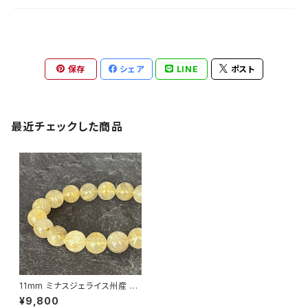
保存
シェア
LINE
ポスト
最近チェックした商品
11mm ミナスジェライス州産 ゴ
ールデン ルチルクォーツ ブレス
¥9,800
レット【鑑別済み・画像現物・RT