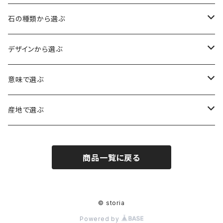
石の種類から選ぶ
水晶（クォーツ）
デザインから選ぶ
アイリスクォーツ（虹入り水晶）
ローズクォーツ（紅水晶）
龍彫刻（水晶）
意味で選ぶ
ヒマラヤ水晶
アメジスト（紫水晶）
龍彫刻（オニキス）
魔除け・厄除け
産地で選ぶ
シルキークォーツ（錦糸水晶）
モリオン（黒水晶）
四神相応（オニキス）
全体の運気UP
ブラジル
商品一覧に戻る
○○インクォーツ
スモーキークォーツ（煙水晶）
天珠
癒やし・ヒーリング
北インド
アイリススモーキークォーツ（虹入り水晶）
シトリン（黄水晶）
パヴェ ビーズ
恋愛運UP
ネパール
© storia
Powered by