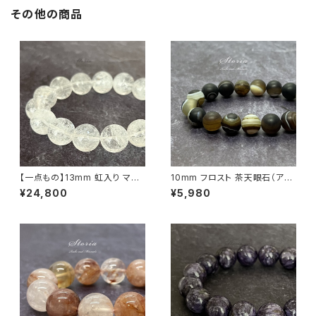
その他の商品
【一点もの】13mm 虹入り マニ
10mm フロスト 茶天眼石（アイ
カラン産 ヒマラヤ水晶 ブレスレ
アゲート）ブレスレット
¥24,800
¥5,980
ット【鑑別済み・M0714】