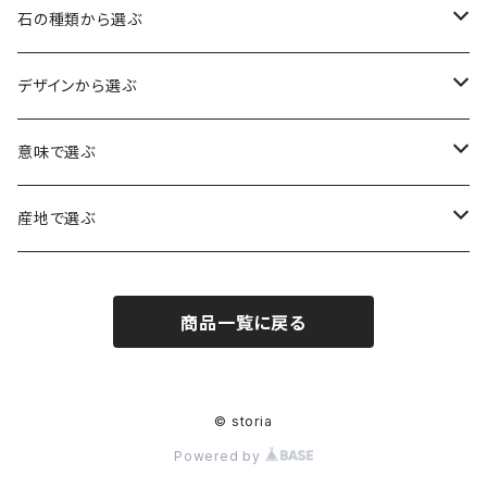
石の種類から選ぶ
水晶（クォーツ）
デザインから選ぶ
アイリスクォーツ（虹入り水晶）
ローズクォーツ（紅水晶）
龍彫刻（水晶）
意味で選ぶ
ヒマラヤ水晶
アメジスト（紫水晶）
龍彫刻（オニキス）
魔除け・厄除け
産地で選ぶ
シルキークォーツ（錦糸水晶）
モリオン（黒水晶）
四神相応（オニキス）
全体の運気UP
ブラジル
商品一覧に戻る
○○インクォーツ
スモーキークォーツ（煙水晶）
天珠
癒やし・ヒーリング
北インド
アイリススモーキークォーツ（虹入り水晶）
シトリン（黄水晶）
パヴェ ビーズ
恋愛運UP
ネパール
© storia
Powered by
インディゴライトクォーツ（青水晶）
仕事運UP
マダガスカル