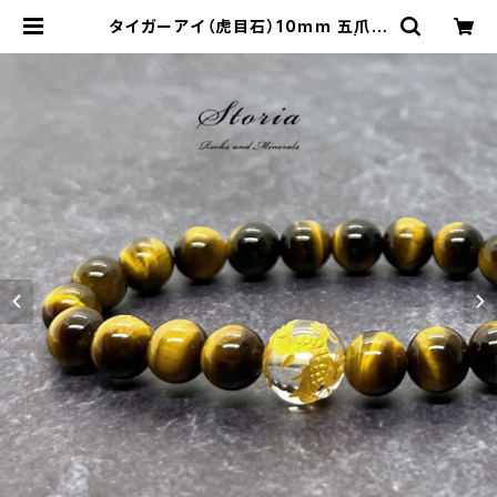
タイガーアイ（虎目石）10mm 五爪皇
帝龍【金彫り】水晶 ブレスレット | st
oria