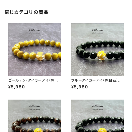
同じカテゴリの商品
ゴールデン・タイガーアイ（虎目
ブルータイガーアイ（虎目石）×1
石）×10mm 五爪皇帝龍【金彫
0mm 五爪皇帝龍【金彫り】水晶
¥5,980
¥5,980
り】水晶 ブレス
ブレスレット