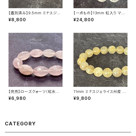
【鑑別済み】9.5mm ミナスジェ
【一点もの】13mm 虹入り マニ
ライス州産 ゴールデン ルチルク
カラン産 ヒマラヤ水晶 ブレスレ
¥8,800
¥24,800
ォーツ ブレスレット【画像現物・
ット【鑑別済み・M0714】
RT08】
【完売】ローズクォーツ（紅水晶）
11mm ミナスジェライス州産 ゴ
ライスカット ブレスレット【ミナス
ールデン ルチルクォーツ ブレス
¥6,980
¥9,800
ジェライス産】
レット【鑑別済み・画像現物・RT
05】
CATEGORY