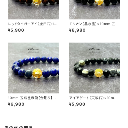
レッドタイガーアイ（虎目石）10
モリオン（黒水晶）×10mm 五爪
mm 五爪皇帝龍【金彫り】水晶
皇帝龍【金彫り】水晶 ブレスレッ
¥5,980
¥8,980
ブレスレット
ト
10mm 五爪皇帝龍【金彫り】水
アイアゲート（天眼石）×10mm
晶×ラピスラズリ（瑠璃）ブレスレ
五爪皇帝龍【金彫り】水晶 ブレ
¥6,980
¥5,980
ット
スレット