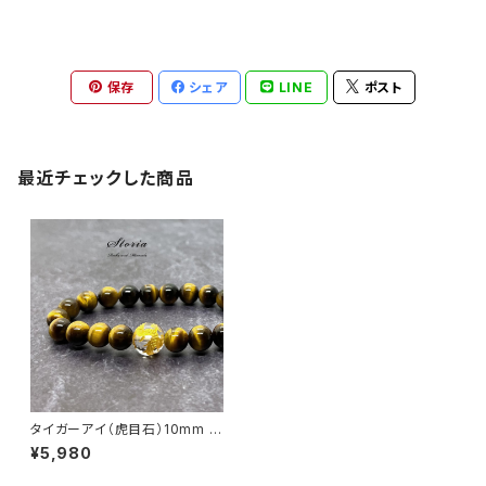
保存
シェア
LINE
ポスト
最近チェックした商品
タイガーアイ（虎目石）10mm 五
爪皇帝龍【金彫り】水晶 ブレスレ
¥5,980
ット