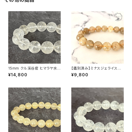
その他の商品
15mm クル渓谷産 ヒマラヤ水
【鑑別済み】ミナスジェライス産
晶 ブレスレット 微細な虹・ライ
12mm珠 ルチルクォーツ ブレス
¥14,800
¥9,800
モナイト入り【画像現物】
レット