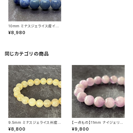
10mm ミナスジェライス産イン
ディゴライトクォーツ（青水晶）ブ
¥8,980
レスレット【鑑別済み】
同じカテゴリの商品
9.5mm ミナスジェライス州産
【一点もの】11mm ナイジェリア
ゴールデン ルチルクォーツ ブレ
産 クンツァイト（リシア輝石）ブ
¥8,800
¥9,800
スレット【鑑別済み・画像現物・R
レスレット【鑑別済み】