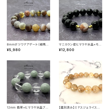
8mmボツワナアゲート（縞瑪
マニカラン産ヒマラヤ水晶×モリ
瑙）ブレスレット
オン（黒水晶）12mm珠 ブレスレ
¥5,980
¥12,800
ット
12mm 翡翠×ヒマラヤ水晶ブレ
【鑑別済み】ミナスジェライス産