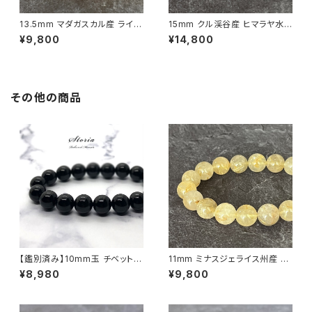
13.5mm マダガスカル産 ライモ
15mm クル渓谷産 ヒマラヤ水
ナイトインクォーツ ブレスレット
晶 ブレスレット 微細な虹・ライ
¥9,800
¥14,800
【画像現物】
モナイト入り【画像現物】
その他の商品
【鑑別済み】10mm玉 チベット産
11mm ミナスジェライス州産 ゴ
モリオン（黒水晶/ケアンゴーム）
ールデン ルチルクォーツ ブレス
¥8,980
¥9,800
ブレスレット
レット【鑑別済み・画像現物・RT
05】