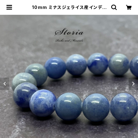
10mm ミナスジェライス産インディ
ゴライトクォーツ（青水晶）ブレスレッ
ト【鑑別済み】 | storia