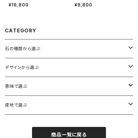
スレット
12mm珠 ルチルクォーツ ブレス
¥19,800
¥9,800
レット
CATEGORY
石の種類から選ぶ
水晶（クォーツ）
デザインから選ぶ
アイリスクォーツ（虹入り水晶）
ローズクォーツ（紅水晶）
龍彫刻（水晶）
意味で選ぶ
ヒマラヤ水晶
アメジスト（紫水晶）
龍彫刻（オニキス）
魔除け・厄除け
産地で選ぶ
シルキークォーツ（錦糸水晶）
モリオン（黒水晶）
四神相応（オニキス）
全体の運気UP
ブラジル
商品一覧に戻る
○○インクォーツ