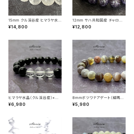
15mm クル渓谷産 ヒマラヤ水
12mm サハ共和国産 チャロア
晶 ブレスレット 微細な虹・ライ
イト ブレスレット【画像現物】
¥14,800
¥12,800
モナイト入り【画像現物】
ヒマラヤ水晶（クル渓谷産）×モ
8mmボツワナアゲート（縞瑪
リオン ブレスレット
瑙）ブレスレット
¥6,980
¥5,980