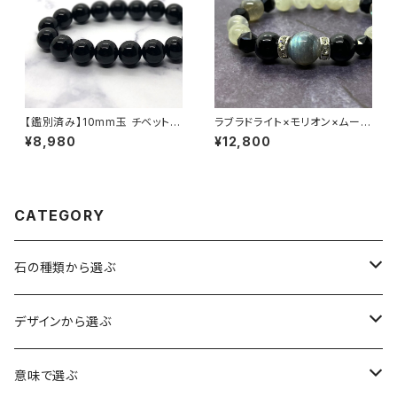
【鑑別済み】10mm玉 チベット産
ラブラドライト×モリオン×ムーン
モリオン（黒水晶/ケアンゴーム）
ストーン ブレスレット
¥8,980
¥12,800
ブレスレット
CATEGORY
石の種類から選ぶ
水晶（クォーツ）
デザインから選ぶ
アイリスクォーツ（虹入り水晶）
ローズクォーツ（紅水晶）
龍彫刻（水晶）
意味で選ぶ