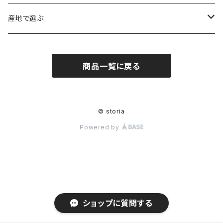
ヒマラヤ水晶
アメジスト（紫水晶）
龍彫刻（オニキス）
魔除け・厄除け
産地で選ぶ
シルキークォーツ（錦糸水晶）
モリオン（黒水晶）
四神相応（オニキス）
全体の運気UP
ブラジル
商品一覧に戻る
○○インクォーツ
スモーキークォーツ（煙水晶）
天珠
癒やし・ヒーリング
北インド
アイリススモーキークォーツ（虹入り水晶）
シトリン（黄水晶）
パヴェ ビーズ
恋愛運UP
ネパール
© storia
Powered by
インディゴライトクォーツ（青水晶）
仕事運UP
マダガスカル
クラウディクォーツ（灰色水晶）
金運・財運UP
ルチルクォーツ（針水晶）
ショップに質問する