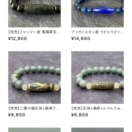
【完売】ミャンマー産 黒翡翠天珠
アフガニスタン産 ラピスラズリ
× チベット産 モリオン ブレスレ
天珠ブレスレット
¥12,800
¥14,800
ット
【完売】二種の龍天珠×翡翠ブレ
【完売】天珠×翡翠×ルチルクォー
スレット
ツ ブレスレット
¥9,800
¥9,800