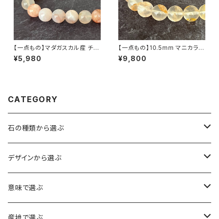
【一点もの】マダガスカル産 チェ
【一点もの】10.5mm マニカラン
リーブロッサムアゲート（桜瑪
産 ライモナイト入り ヒマラヤ水
¥5,980
¥9,800
瑙） 8mm ブレスレット【M0714
晶 ブレスレット【M07142】
4】
CATEGORY
石の種類から選ぶ
水晶（クォーツ）
デザインから選ぶ
アイリスクォーツ（虹入り水晶）
ローズクォーツ（紅水晶）
龍彫刻（水晶）
意味で選ぶ
ヒマラヤ水晶
アメジスト（紫水晶）
龍彫刻（オニキス）
魔除け・厄除け
産地で選ぶ