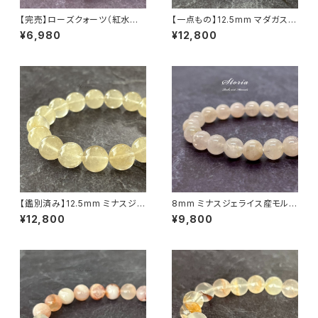
【完売】ローズクォーツ（紅水晶）
【一点もの】12.5mm マダガスカ
ライスカット ブレスレット【ミナス
ル産 ミルキー ラベンダーアメジ
¥6,980
¥12,800
ジェライス産】
スト（紫水晶）ブレスレット【鑑別
済・M07143】
【鑑別済み】12.5mm ミナスジェ
8mm ミナスジェライス産モルガ
ライス産 ヴィーナスヘアルチル
ナイト（緑柱石）ブレスレット
¥12,800
¥9,800
クォーツ（金針水晶）ブレスレット
【画像現物・RT09】