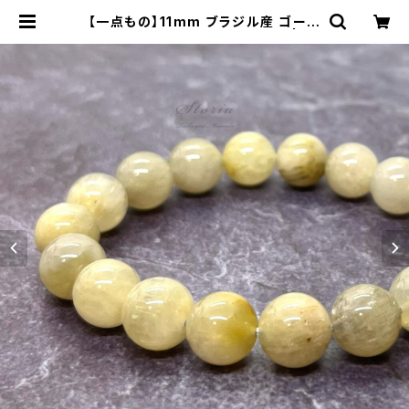
【一点もの】11mm ブラジル産 ゴール
ド・ルチルクォーツ ブレスレット | st
oria