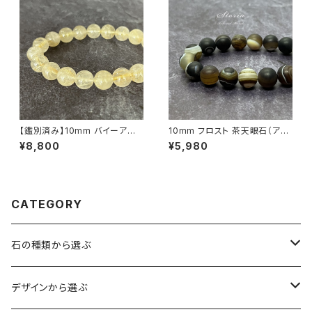
【鑑別済み】10mm バイーア州
10mm フロスト 茶天眼石（アイ
産 ゴールデン ルチルクォーツ ブ
アゲート）ブレスレット
¥8,800
¥5,980
レスレット【画像現物・RT02】
CATEGORY
石の種類から選ぶ
水晶（クォーツ）
デザインから選ぶ