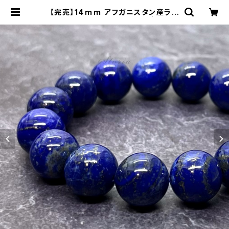
【完売】14ｍｍ アフガニスタン産ラピ
スラズリ（瑠璃）ブレスレット | stori
a