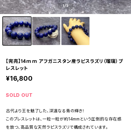
1
/3
【完売】14ｍｍ アフガニスタン産ラピスラズリ（瑠璃）ブ
レスレット
¥16,800
SOLD OUT
古代より王を魅了した、深遠なる青の輝き！
このブレスレットは、一粒一粒が約14mmという圧倒的な存在感
を放つ、高品質な天然ラピスラズリで構成されています。