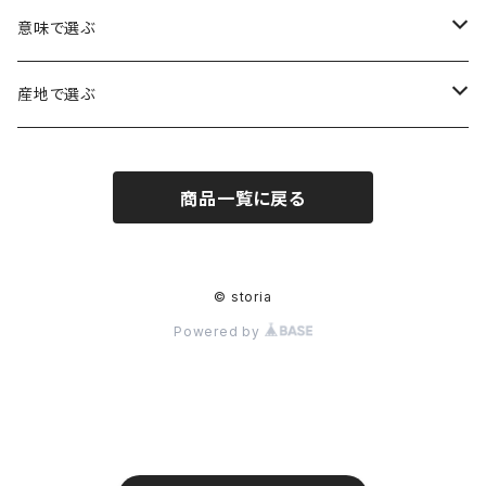
アイリスクォーツ（虹入り水晶）
ローズクォーツ（紅水晶）
龍彫刻（水晶）
意味で選ぶ
ヒマラヤ水晶
アメジスト（紫水晶）
龍彫刻（オニキス）
魔除け・厄除け
産地で選ぶ
シルキークォーツ（錦糸水晶）
モリオン（黒水晶）
四神相応（オニキス）
全体の運気UP
ブラジル
商品一覧に戻る
○○インクォーツ
スモーキークォーツ（煙水晶）
天珠
癒やし・ヒーリング
北インド
アイリススモーキークォーツ（虹入り水晶）
シトリン（黄水晶）
パヴェ ビーズ
恋愛運UP
ネパール
© storia
Powered by
インディゴライトクォーツ（青水晶）
仕事運UP
マダガスカル
クラウディクォーツ（灰色水晶）
金運・財運UP