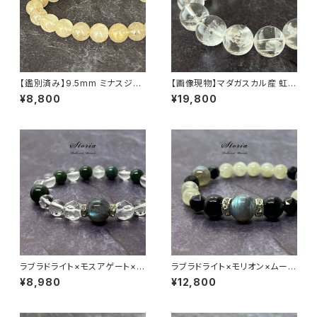
【鑑別済み】9.5mm ミナスジェ
【画像現物】マダガスカル産 虹入
ライス州産 ゴールデン ルチルク
りアイリスクォーツ 15mm ブレ
¥8,800
¥19,800
ォーツ ブレスレット【画像現物・
スレット【M07146】
RT08】
ラブラドライト×モスアゲート×ヒ
ラブラドライト×モリオン×ムーン
マラヤ水晶ブレスレット
ストーン ブレスレット
¥8,980
¥12,800