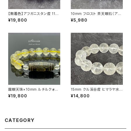
【無着色】アフガニスタン産 11ｍ
10mm フロスト 茶天眼石（アイ
ｍラピズラズリ ブレスレット
アゲート）ブレスレット
¥19,800
¥5,980
龍眼天珠×10mm ルチルクォー
15mm クル渓谷産 ヒマラヤ水
ツ（金針水晶）×ヒマラヤ水晶 ブ
晶 ブレスレット 微細な虹・ライ
¥19,800
¥14,800
レスレット
モナイト入り【画像現物】
CATEGORY