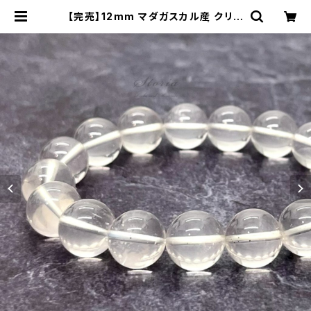
【完売】12mm マダガスカル産 クリア
ローズクォーツ ブレスレット | stori
a