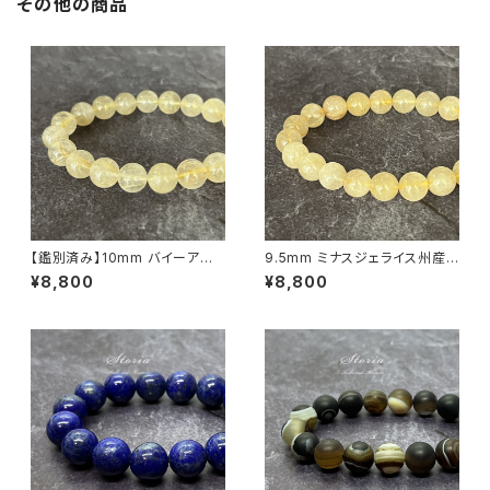
その他の商品
【鑑別済み】10mm バイーア州
9.5mm ミナスジェライス州産
産 ゴールデン ルチルクォーツ ブ
ゴールデン ルチルクォーツ ブレ
¥8,800
¥8,800
レスレット【画像現物・RT02】
スレット【鑑別済み・画像現物・R
T07】