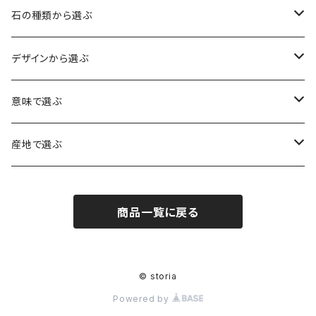
石の種類から選ぶ
水晶（クォーツ）
デザインから選ぶ
アイリスクォーツ（虹入り水晶）
ローズクォーツ（紅水晶）
龍彫刻（水晶）
意味で選ぶ
ヒマラヤ水晶
アメジスト（紫水晶）
龍彫刻（オニキス）
魔除け・厄除け
産地で選ぶ
シルキークォーツ（錦糸水晶）
モリオン（黒水晶）
四神相応（オニキス）
全体の運気UP
ブラジル
商品一覧に戻る
○○インクォーツ
スモーキークォーツ（煙水晶）
天珠
癒やし・ヒーリング
北インド
アイリススモーキークォーツ（虹入り水晶）
シトリン（黄水晶）
パヴェ ビーズ
恋愛運UP
ネパール
© storia
Powered by
インディゴライトクォーツ（青水晶）
仕事運UP
マダガスカル