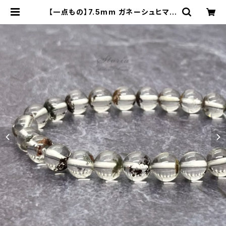
【一点もの】7.5mm ガネーシュヒマー
ル産 クローライト＆ライモナイト入り
ヒマラヤ水晶 ブレスレット【N12197】
| storia