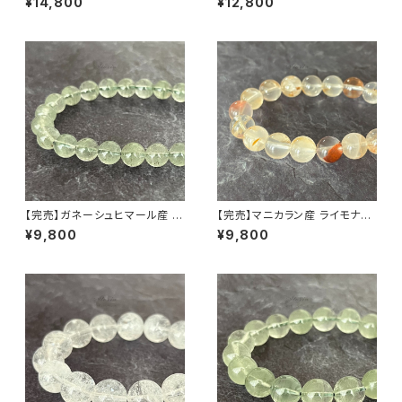
¥14,800
¥12,800
モナイト入り【画像現物】
済み・画像現物】
【完売】ガネーシュヒマール産 ク
【完売】マニカラン産 ライモナイ
ローライト入り ヒマラヤ水晶 8
ト入りヒマラヤ水晶 11mm ブレ
¥9,800
¥9,800
mm ブレスレット
スレット（一点もの）