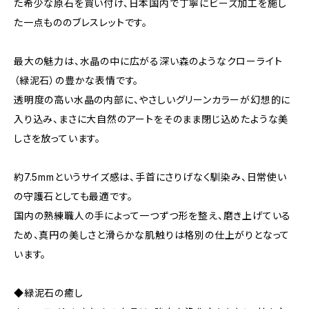
た希少な原石を買い付け、日本国内で丁寧にビーズ加工を施し
た一点もののブレスレットです。
最大の魅力は、水晶の中に広がる深い森のようなクローライト
（緑泥石）の豊かな表情です。
透明度の高い水晶の内部に、やさしいグリーンカラーが幻想的に
入り込み、まさに大自然のアートをそのまま閉じ込めたような美
しさを放っています。
約7.5mmというサイズ感は、手首にさりげなく馴染み、日常使い
の守護石としても最適です。
国内の熟練職人の手によって一つずつ形を整え、磨き上げている
ため、真円の美しさと滑らかな肌触りは格別の仕上がりとなって
います。
◆緑泥石の癒し