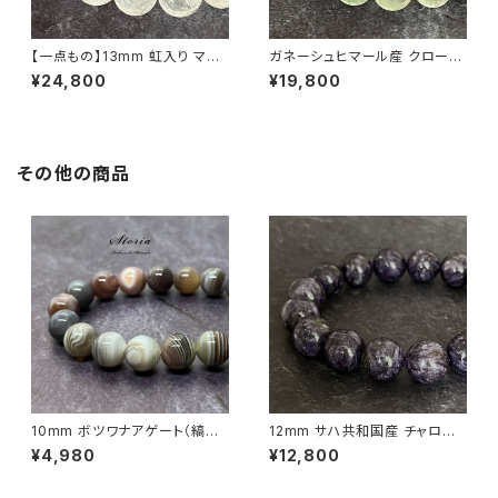
【一点もの】13mm 虹入り マニ
ガネーシュヒマール産 クローラ
カラン産 ヒマラヤ水晶 ブレスレ
イト入り 11mm ヒマラヤ水晶 ブ
¥24,800
¥19,800
ット【鑑別済み・M0714】
レスレット【画像現物】
その他の商品
10mm ボツワナアゲート（縞瑪
12mm サハ共和国産 チャロア
瑙）ブレスレット
イト ブレスレット【画像現物】
¥4,980
¥12,800