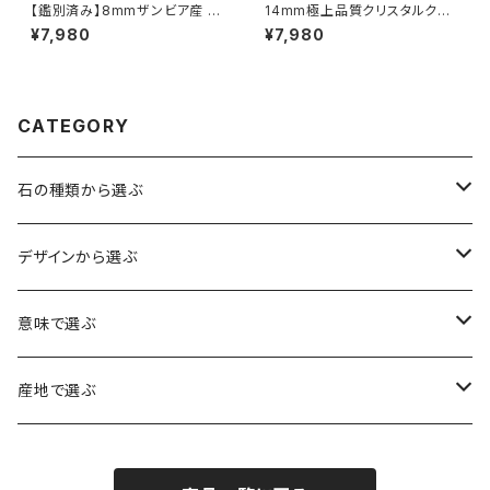
【鑑別済み】8mmザンビア産 天
14mm極上品質クリスタルクォ
然アメジスト ブレスレット
ーツ（天然水晶）ブレスレット【ミ
¥7,980
¥7,980
ナスジェライス産】
CATEGORY
石の種類から選ぶ
水晶（クォーツ）
デザインから選ぶ
アイリスクォーツ（虹入り水晶）
ローズクォーツ（紅水晶）
龍彫刻（水晶）
意味で選ぶ
ヒマラヤ水晶
アメジスト（紫水晶）
龍彫刻（オニキス）
魔除け・厄除け
産地で選ぶ
シルキークォーツ（錦糸水晶）
モリオン（黒水晶）
四神相応（オニキス）
全体の運気UP
ブラジル