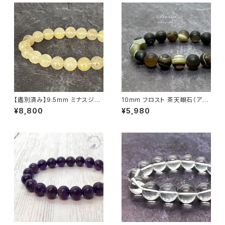
【鑑別済み】9.5mm ミナスジェ
10mm フロスト 茶天眼石（アイ
ライス州産 ゴールデン ルチルク
アゲート）ブレスレット
¥8,800
¥5,980
ォーツ ブレスレット【画像現物・
RT08】