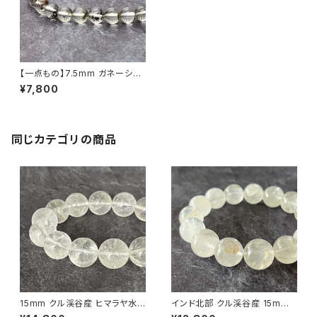
【一点もの】7.5mm ガネーシュ
ヒマール産 クローライト＆ライ
¥7,800
モナイト入り ヒマラヤ水晶 ブレ
スレット【N12197】
同じカテゴリの商品
15mm クル渓谷産 ヒマラヤ水
インド北部 クル渓谷産 15mm
晶 ブレスレット 微細な虹・ライ
ヒマラヤ水晶 ブレスレット【鑑別