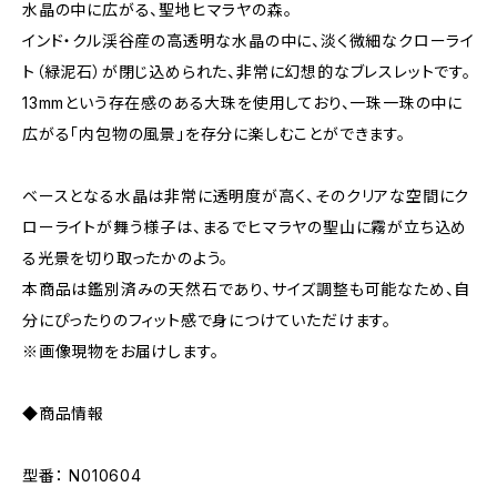
水晶の中に広がる、聖地ヒマラヤの森。
インド・クル渓谷産の高透明な水晶の中に、淡く微細なクローライ
ト（緑泥石）が閉じ込められた、非常に幻想的なブレスレットです。
13mmという存在感のある大珠を使用しており、一珠一珠の中に
広がる「内包物の風景」を存分に楽しむことができます。
ベースとなる水晶は非常に透明度が高く、そのクリアな空間にク
ローライトが舞う様子は、まるでヒマラヤの聖山に霧が立ち込め
る光景を切り取ったかのよう。
本商品は鑑別済みの天然石であり、サイズ調整も可能なため、自
分にぴったりのフィット感で身につけていただけます。
※画像現物をお届けします。
◆商品情報
型番： N010604