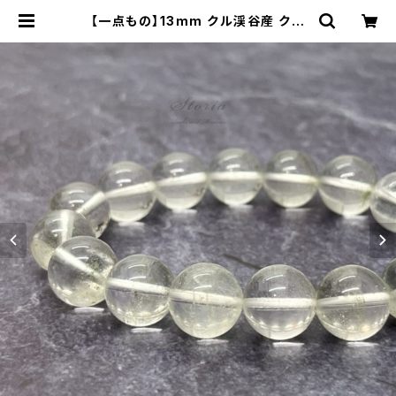
【一点もの】13mm クル渓谷産 クロ
ーライト入り ヒマラヤ水晶 ブレスレッ
ト【N010604】 | storia