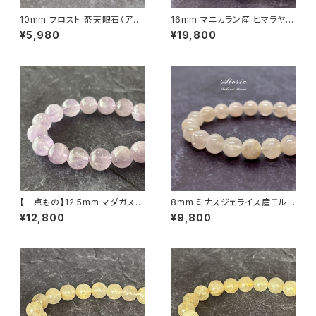
10mm フロスト 茶天眼石（アイ
16mm マニカラン産 ヒマラヤ水
アゲート）ブレスレット
晶 ブレスレット （原石買付・国内
¥5,980
¥19,800
ビーズ加工）
【一点もの】12.5mm マダガスカ
8mm ミナスジェライス産モルガ
ル産 ミルキー ラベンダーアメジ
ナイト（緑柱石）ブレスレット
¥12,800
¥9,800
スト（紫水晶）ブレスレット【鑑別
済・M07143】