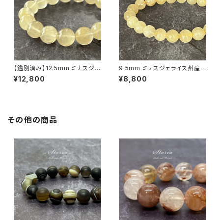
【鑑別済み】12.5mm ミナスジェ
9.5mm ミナスジェライス州産
ライス産 ヴィーナスヘアルチル
ゴールデン ルチルクォーツ ブレ
¥12,800
¥8,800
クォーツ（金針水晶）ブレスレット
スレット【鑑別済み・画像現物・R
【画像現物・RT09】
T07】
その他の商品