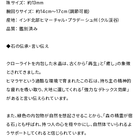
珠サイズ： 約13mm
腕回りサイズ： 約14cm〜17cm（調節可能）
産地： インド北部ヒマーチャル・プラデーシュ州（クル渓谷）
品質： 鑑別済み
◆石の伝承・言い伝え
クローライトを内包した水晶は、古くから「再生」と「癒し」の象徴
とされてきました。
ヒマラヤという過酷な環境で育まれたこの石は、持ち主の精神的
な疲れを吸い取り、大地に還してくれる「強力なデトックス効果」
があると言い伝えられています。
また、緑色の内包物が自然を想起させることから、「森の精霊が宿
る石」とも呼ばれ、持つ人の心を穏やかにし、自然体でいられるよ
うサポートしてくれると信じられています。