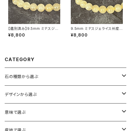
【鑑別済み】9.5mm ミナスジェ
9.5mm ミナスジェライス州産
ライス州産 ゴールデン ルチルク
ゴールデン ルチルクォーツ ブレ
¥8,800
¥8,800
ォーツ ブレスレット【画像現物・
スレット【鑑別済み・画像現物・R
RT08】
T07】
CATEGORY
石の種類から選ぶ
水晶（クォーツ）
デザインから選ぶ
アイリスクォーツ（虹入り水晶）
ローズクォーツ（紅水晶）
龍彫刻（水晶）
意味で選ぶ
ヒマラヤ水晶
アメジスト（紫水晶）
龍彫刻（オニキス）
魔除け・厄除け
産地で選ぶ