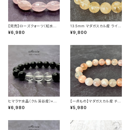
【完売】ローズクォーツ（紅水晶）
13.5mm マダガスカル産 ライモ
ライスカット ブレスレット【ミナス
ナイトインクォーツ ブレスレット
¥6,980
¥9,800
ジェライス産】
【画像現物】
ヒマラヤ水晶（クル渓谷産）×モ
【一点もの】マダガスカル産 チェ
リオン ブレスレット
リーブロッサムアゲート（桜瑪
¥6,980
¥5,980
瑙） 8mm ブレスレット【M0714
4】