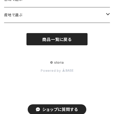
ヒマラヤ水晶
アメジスト（紫水晶）
龍彫刻（オニキス）
魔除け・厄除け
産地で選ぶ
シルキークォーツ（錦糸水晶）
モリオン（黒水晶）
四神相応（オニキス）
全体の運気UP
ブラジル
商品一覧に戻る
○○インクォーツ
スモーキークォーツ（煙水晶）
天珠
癒やし・ヒーリング
北インド
アイリススモーキークォーツ（虹入り水晶）
シトリン（黄水晶）
パヴェ ビーズ
恋愛運UP
ネパール
© storia
Powered by
インディゴライトクォーツ（青水晶）
仕事運UP
マダガスカル
クラウディクォーツ（灰色水晶）
金運・財運UP
ルチルクォーツ（針水晶）
ショップに質問する