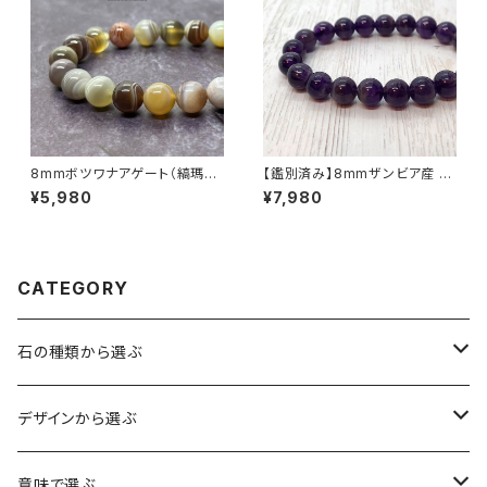
8mmボツワナアゲート（縞瑪
【鑑別済み】8mmザンビア産 天
瑙）ブレスレット
然アメジスト ブレスレット
¥5,980
¥7,980
CATEGORY
石の種類から選ぶ
水晶（クォーツ）
デザインから選ぶ
アイリスクォーツ（虹入り水晶）
ローズクォーツ（紅水晶）
龍彫刻（水晶）
意味で選ぶ