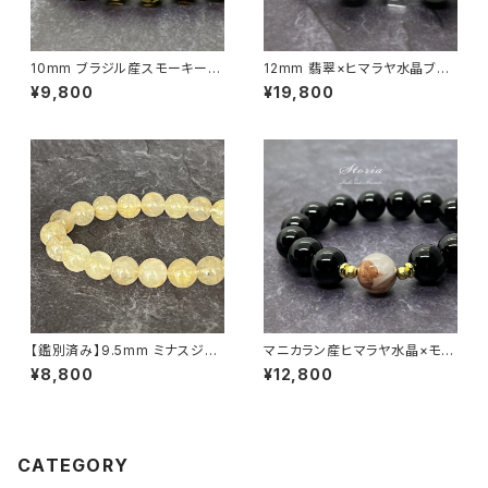
10mm ブラジル産スモーキーア
12mm 翡翠×ヒマラヤ水晶ブレ
イリスクォーツ（煙水晶）ブレス
スレット
¥9,800
¥19,800
レット
【鑑別済み】9.5mm ミナスジェ
マニカラン産ヒマラヤ水晶×モリ
ライス州産 ゴールデン ルチルク
オン（黒水晶）12mm珠 ブレスレ
¥8,800
¥12,800
ォーツ ブレスレット【画像現物・
ット
RT08】
CATEGORY