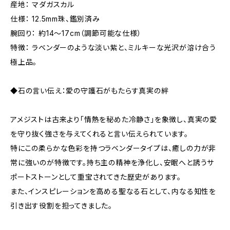
産地： マダガスカル
仕様： 12.5mm珠、鑑別済み
腕回り： 約14～17cm（調節可能な仕様）
特徴： ラベンダーのような淡い紫と、ミルキーな光沢が溶け合う
極上品。
◆石の言い伝え：愛の守護石がもたらす真実の絆
アメジストは古来より「情熱を秘めた冷静さ」を象徴し、真実の愛
を守り抜く強さを与えてくれると言い伝えられています。
特にこの柔らかな色彩を持つラベンダータイプは、癒しの力が非
常に強いのが特徴です。持ち主の精神を浄化し、安眠へと誘うサ
ポートストーンとして重宝されてきた歴史があります。
また、インスピレーションを高める聖なる石として、内なる知性を
引き出す役割を担ってきました。