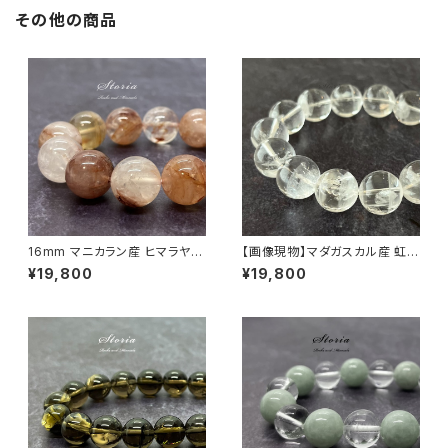
その他の商品
16mm マニカラン産 ヒマラヤ水
【画像現物】マダガスカル産 虹入
晶 ブレスレット （原石買付・国内
りアイリスクォーツ 15mm ブレ
¥19,800
¥19,800
ビーズ加工）
スレット【M07146】