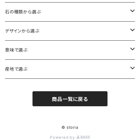
石の種類から選ぶ
水晶（クォーツ）
デザインから選ぶ
アイリスクォーツ（虹入り水晶）
ローズクォーツ（紅水晶）
龍彫刻（水晶）
意味で選ぶ
ヒマラヤ水晶
アメジスト（紫水晶）
龍彫刻（オニキス）
魔除け・厄除け
産地で選ぶ
シルキークォーツ（錦糸水晶）
モリオン（黒水晶）
四神相応（オニキス）
全体の運気UP
ブラジル
商品一覧に戻る
○○インクォーツ
スモーキークォーツ（煙水晶）
天珠
癒やし・ヒーリング
北インド
アイリススモーキークォーツ（虹入り水晶）
シトリン（黄水晶）
パヴェ ビーズ
恋愛運UP
ネパール
© storia
Powered by