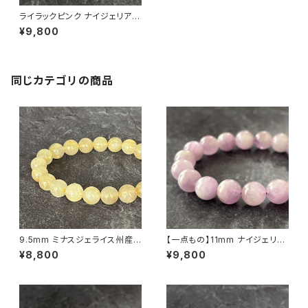
ライラックピンク ナイジェリア産
クンツァイト（リシア輝石） 9.5m
¥9,800
m ブレスレット（一点もの）
同じカテゴリの商品
9.5mm ミナスジェライス州産
【一点もの】11mm ナイジェリア
ゴールデン ルチルクォーツ ブレ
産 クンツァイト（リシア輝石）ブ
¥8,800
¥9,800
スレット【鑑別済み・画像現物・R
レスレット【鑑別済み】
T06】