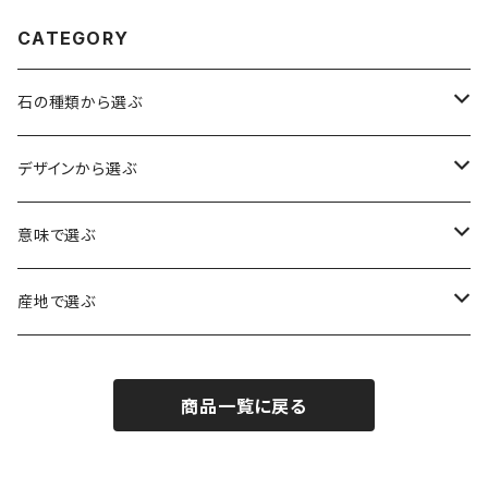
CATEGORY
石の種類から選ぶ
水晶（クォーツ）
デザインから選ぶ
アイリスクォーツ（虹入り水晶）
ローズクォーツ（紅水晶）
龍彫刻（水晶）
意味で選ぶ
ヒマラヤ水晶
アメジスト（紫水晶）
龍彫刻（オニキス）
魔除け・厄除け
産地で選ぶ
シルキークォーツ（錦糸水晶）
モリオン（黒水晶）
四神相応（オニキス）
全体の運気UP
ブラジル
商品一覧に戻る
○○インクォーツ
スモーキークォーツ（煙水晶）
天珠
癒やし・ヒーリング
北インド