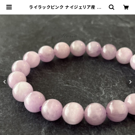
ライラックピンク ナイジェリア産 クン
ツァイト（リシア輝石） 9.5mm ブレ
スレット（一点もの） | storia