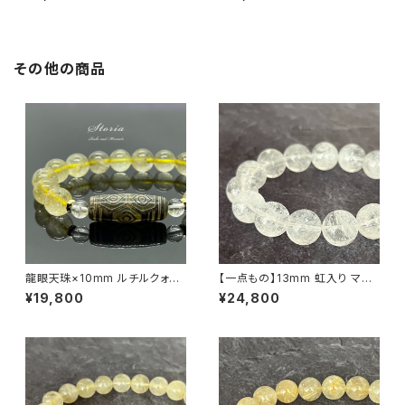
【画像現物】
モナイト入り【画像現物】
その他の商品
龍眼天珠×10mm ルチルクォー
【一点もの】13mm 虹入り マニ
ツ（金針水晶）×ヒマラヤ水晶 ブ
カラン産 ヒマラヤ水晶 ブレスレ
¥19,800
¥24,800
レスレット
ット【鑑別済み・M0714】