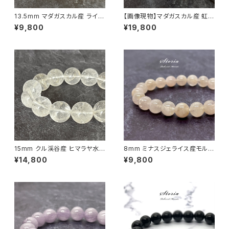
13.5mm マダガスカル産 ライモ
【画像現物】マダガスカル産 虹入
ナイトインクォーツ ブレスレット
りアイリスクォーツ 15mm ブレ
¥9,800
¥19,800
【画像現物】
スレット【M07146】
15mm クル渓谷産 ヒマラヤ水
8mm ミナスジェライス産モルガ
晶 ブレスレット 微細な虹・ライ
ナイト（緑柱石）ブレスレット
¥14,800
¥9,800
モナイト入り【画像現物】