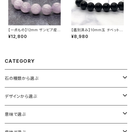
【一点もの】12mm ザンビア産
【鑑別済み】10mm玉 チベット産
ミルキーラベンダーアメジスト
モリオン（黒水晶/ケアンゴーム）
¥12,800
¥8,980
（紫水晶）ブレスレット【M0714
ブレスレット
5】
CATEGORY
石の種類から選ぶ
水晶（クォーツ）
デザインから選ぶ
アイリスクォーツ（虹入り水晶）
ローズクォーツ（紅水晶）
龍彫刻（水晶）
意味で選ぶ
ヒマラヤ水晶
アメジスト（紫水晶）
龍彫刻（オニキス）
魔除け・厄除け