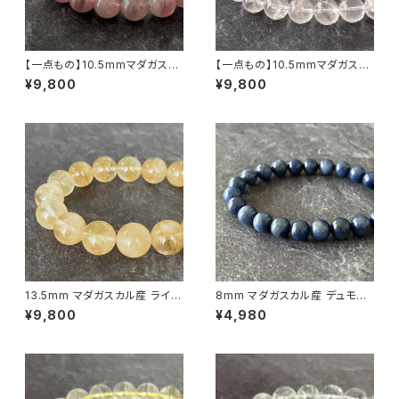
【一点もの】10.5mmマダガスカ
【一点もの】10.5mmマダガスカ
ル産 ディープ・ローズクォーツ
ル産 虹入り アイリスローズクォ
¥9,800
¥9,800
ブレスレット【鑑別済み】
ーツ ブレスレット 【鑑別済み】
13.5mm マダガスカル産 ライモ
8mm マダガスカル産 デュモル
ナイトインクォーツ ブレスレット
チェライト イン クォーツ ブレス
¥9,800
¥4,980
【画像現物】
レット