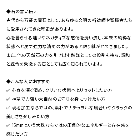
◆石の言い伝え
古代から万能の霊石として、あらゆる文明の祈祷師や聖職者たち
に愛用されてきた歴史があります。
心を曇らせる迷いやネガティブな感情を洗い流し、本来の純粋な
状態へと戻す強力な清めの力があると語り継がれてきました。
また、他の天然石の力を引き出す触媒としての役割も持ち、調和
と統合を象徴する石としても広く知られています。
◆こんな人におすすめ
✅ 心身を深く清め、クリアな状態へとリセットしたい方
✅ 神聖で力強い大自然のお守りを身につけたい方
✅ 現地加工ならではの、素朴でナチュラルな風合いやクラックの
美しさを楽しみたい方
✅ 15mmという大珠ならではの圧倒的なエネルギーと存在感を
感じたい方