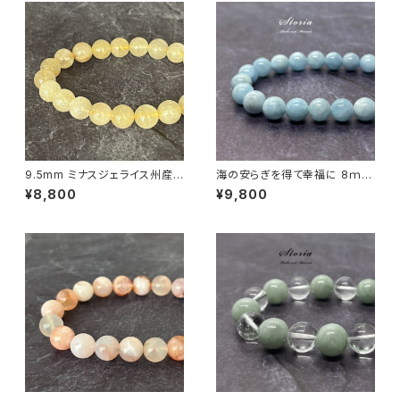
9.5mm ミナスジェライス州産
海の安らぎを得て幸福に 8ｍｍ
ゴールデン ルチルクォーツ ブレ
アクアマリン（緑柱石）ブレスレ
¥8,800
¥9,800
スレット【鑑別済み・画像現物・R
ット
T07】