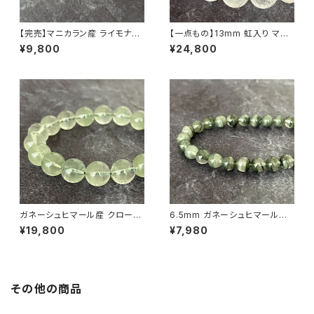
【完売】マニカラン産 ライモナイ
【一点もの】13mm 虹入り マニ
ト入りヒマラヤ水晶 11mm ブレ
カラン産 ヒマラヤ水晶 ブレスレ
¥9,800
¥24,800
スレット（一点もの）
ット【鑑別済み・M0714】
ガネーシュヒマール産 クローラ
6.5mm ガネーシュヒマール産
イト入り 11mm ヒマラヤ水晶 ブ
クローライト入り ヒマラヤ水晶
¥19,800
¥7,980
レスレット【画像現物】
ブレスレット【画像現物】
その他の商品