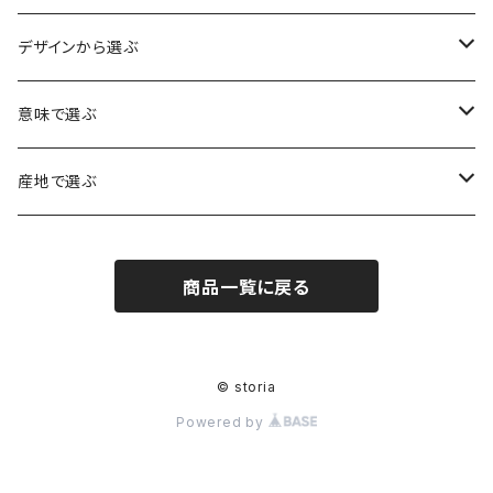
水晶（クォーツ）
デザインから選ぶ
アイリスクォーツ（虹入り水晶）
ローズクォーツ（紅水晶）
龍彫刻（水晶）
意味で選ぶ
ヒマラヤ水晶
アメジスト（紫水晶）
龍彫刻（オニキス）
魔除け・厄除け
産地で選ぶ
シルキークォーツ（錦糸水晶）
モリオン（黒水晶）
四神相応（オニキス）
全体の運気UP
ブラジル
商品一覧に戻る
○○インクォーツ
スモーキークォーツ（煙水晶）
天珠
癒やし・ヒーリング
北インド
アイリススモーキークォーツ（虹入り水晶）
シトリン（黄水晶）
パヴェ ビーズ
恋愛運UP
ネパール
© storia
Powered by
インディゴライトクォーツ（青水晶）
仕事運UP
マダガスカル