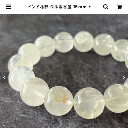
インド北部 クル渓谷産 15mm ヒマラ
ヤ水晶 ブレスレット【鑑別済み・画像
現物】 | storia