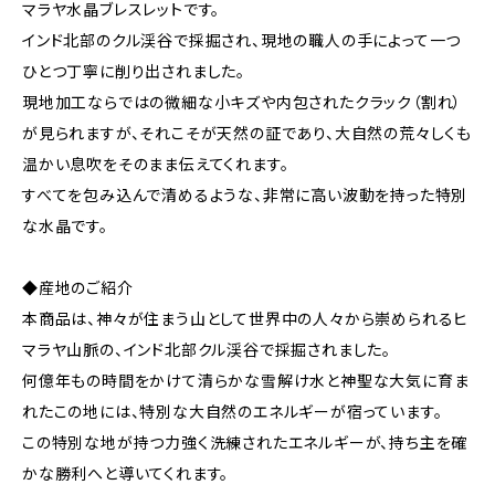
マラヤ水晶ブレスレットです。
インド北部のクル渓谷で採掘され、現地の職人の手によって一つ
ひとつ丁寧に削り出されました。
現地加工ならではの微細な小キズや内包されたクラック（割れ）
が見られますが、それこそが天然の証であり、大自然の荒々しくも
温かい息吹をそのまま伝えてくれます。
すべてを包み込んで清めるような、非常に高い波動を持った特別
な水晶です。
◆産地のご紹介
本商品は、神々が住まう山として世界中の人々から崇められるヒ
マラヤ山脈の、インド北部クル渓谷で採掘されました。
何億年もの時間をかけて清らかな雪解け水と神聖な大気に育ま
れたこの地には、特別な大自然のエネルギーが宿っています。
この特別な地が持つ力強く洗練されたエネルギーが、持ち主を確
かな勝利へと導いてくれます。