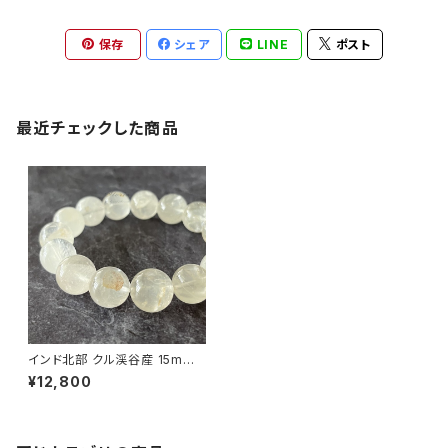
保存
シェア
LINE
ポスト
最近チェックした商品
インド北部 クル渓谷産 15mm
ヒマラヤ水晶 ブレスレット【鑑別
¥12,800
済み・画像現物】