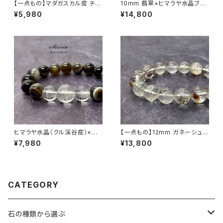
【一点もの】マダガスカル産 チェ
10mm 翡翠×ヒマラヤ水晶ブレ
リーブロッサムアゲート（桜瑪
スレット
¥5,980
¥14,800
瑙） 8mm ブレスレット【M0714
4】
ヒマラヤ水晶（クル渓谷産）×天
【一点もの】12mm ガネーシュヒ
眼石 ブレスレット
マール産 ヒマラヤ・ガーデンクォ
¥7,980
¥13,800
ーツ ブレスレット【GN1217】
CATEGORY
石の種類から選ぶ