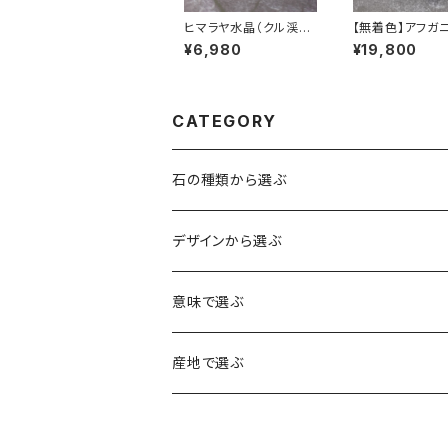
ヒマラヤ水晶（クル渓谷
【無着色】アフガ
産）×モリオン ブレスレ
産 11ｍｍラピズ
¥6,980
¥19,800
ット
ブレスレット
CATEGORY
石の種類から選ぶ
水晶（クォーツ）
デザインから選ぶ
アイリスクォーツ（虹入り水晶）
ローズクォーツ（紅水晶）
龍彫刻（水晶）
意味で選ぶ
ヒマラヤ水晶
アメジスト（紫水晶）
龍彫刻（オニキス）
魔除け・厄除け
産地で選ぶ
シルキークォーツ（錦糸水晶）
モリオン（黒水晶）
四神相応（オニキス）
全体の運気UP
ブラジル