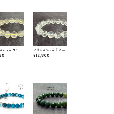
スカル産 ライモ
マダガスカル産 虹入り
生 13.5mm ガ
ホワイト 13mm ガーデ
80
¥12,800
クォーツ ブレス
ンクォーツ ブレスレット
【画像現物】