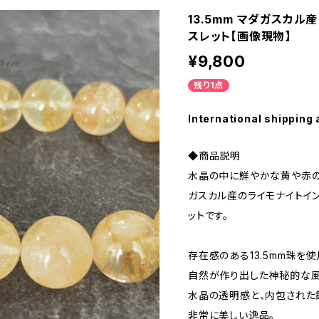
13.5mm マダガスカル
スレット【画像現物】
¥9,800
残り1点
International shipping 
◆商品説明
水晶の中に鮮やかな黄や赤の
ガスカル産のライモナイトイン
ットです。
存在感のある13.5mm珠を
自然が作り出した神秘的な風
水晶の透明感と、内包された
非常に美しい逸品。