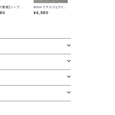
の象徴】シーブル
8mm ミナスジェライス
ート（縞メノウ） 8
産モスアゲート（苔瑪
980
¥4,980
 ブレスレット
瑙）ブレスレット