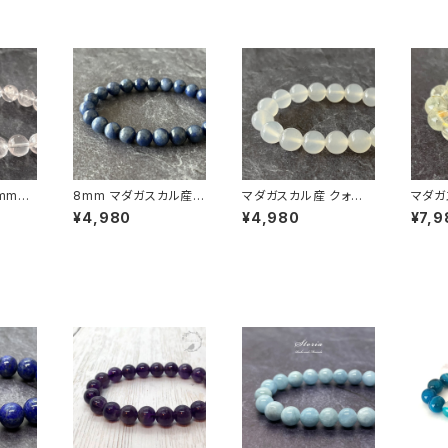
5mmマ
8mm マダガスカル産
マダガスカル産 クォー
マダガ
入り ア
デュモルチェライト イン
ツァイト 10mm ブレス
ナイト共
¥4,980
¥4,980
¥7,9
ーツ
クォーツ ブレスレット
レット
ーデン
別済
レット