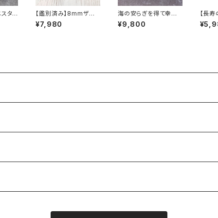
ニスタン
【鑑別済み】8mmザン
海の安らぎを得て幸福
【長寿
ラズリ
ビア産 天然アメジスト
に 8ｍｍ アクアマリン
ーアゲ
¥7,980
¥9,800
¥5,
ブレスレット
（緑柱石）ブレスレット
mm珠