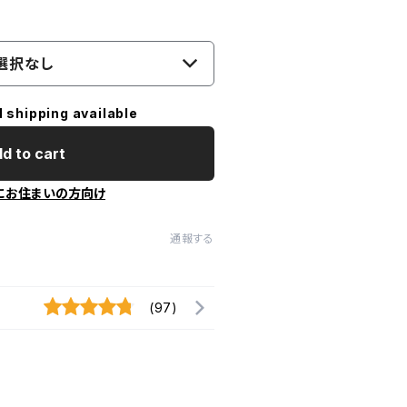
選択なし
l shipping available
d to cart
にお住まいの方向け
通報する
(97)