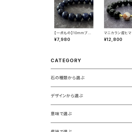
【一点もの】10mmブラ
マニカラン産ヒマ
ジル産 ソーダライト ブ
晶×モリオン（黒水
¥7,980
¥12,800
レスレット【鑑別済み】
2mm珠 ブレスレ
CATEGORY
石の種類から選ぶ
水晶（クォーツ）
デザインから選ぶ
アイリスクォーツ（虹入り水晶）
ローズクォーツ（紅水晶）
龍彫刻（水晶）
意味で選ぶ
ヒマラヤ水晶
アメジスト（紫水晶）
龍彫刻（オニキス）
魔除け・厄除け
産地で選ぶ