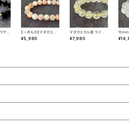
ラヤ水
【一点もの】マダガスカ
マダガスカル産 ライモ
15m
晶）1
ル産 チェリーブロッサム
ナイト共生 13.5mm ガ
ラヤ水
¥5,980
¥7,980
¥14,
ット
アゲート（桜瑪瑙） 8m
ーデンクォーツ ブレス
微細な
m ブレスレット【M071
レット
入り【
44】