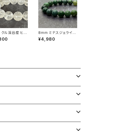
m クル渓谷産 ヒマ
8mm ミナスジェライス
晶 ブレスレット
産モスアゲート（苔瑪
800
¥4,980
虹・ライモナイト
瑙）ブレスレット
画像現物】