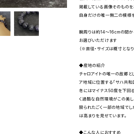
掲載している画像そのものを
自身だけの唯一無二の模様を
腕周りは約14〜16cmの間
お選びいただけます
（※直径・サイズは概寸となり
◆産地の紹介
チャロアイトの唯一の故郷と
ア地域に位置する「サハ共和国
冬にはマイナス50度を下回
く過酷な自然環境がこの美し
限られたごく一部の地域でし
は高まりを見せています。
◆こんな人におすすめ