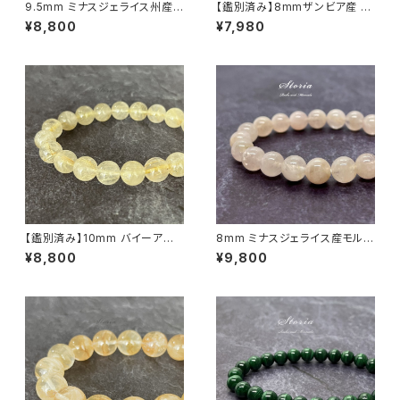
9.5mm ミナスジェライス州産
【鑑別済み】8mmザンビア産 天
ゴールデン ルチルクォーツ ブレ
然アメジスト ブレスレット
¥8,800
¥7,980
スレット【鑑別済み・画像現物・R
T07】
【鑑別済み】10mm バイーア州
8mm ミナスジェライス産モルガ
産 ゴールデン ルチルクォーツ ブ
ナイト（緑柱石）ブレスレット
¥8,800
¥9,800
レスレット【画像現物・RT02】