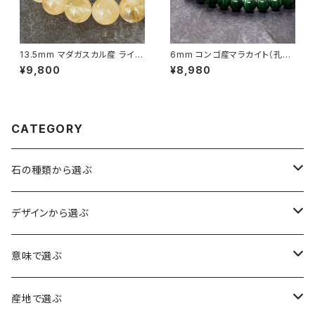
13.5mm マダガスカル産 ライモ
6mm コンゴ産マラカイト（孔雀
ナイトインクォーツ ブレスレット
石）ブレスレット
¥9,800
¥8,980
【画像現物】
CATEGORY
石の種類から選ぶ
水晶（クォーツ）
デザインから選ぶ
アイリスクォーツ（虹入り水晶）
ローズクォーツ（紅水晶）
龍彫刻（水晶）
意味で選ぶ
ヒマラヤ水晶
アメジスト（紫水晶）
龍彫刻（オニキス）
魔除け・厄除け
産地で選ぶ