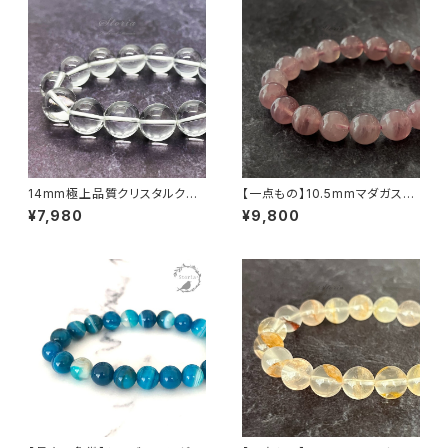
14mm極上品質クリスタルクォ
【一点もの】10.5mmマダガスカ
ーツ（天然水晶）ブレスレット【ミ
ル産 ディープ・ローズクォーツ
¥7,980
¥9,800
ナスジェライス産】
ブレスレット【鑑別済み】