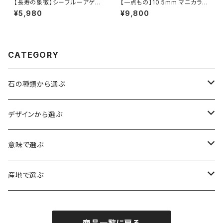
【長寿の象徴】シーブルーアゲー
【一点もの】10.5mm マニカラン
ト（縞メノウ） 8mm珠 ブレスレ
産 ライモナイト入り ヒマラヤ水
¥5,980
¥9,800
ット
晶 ブレスレット【M07142】
CATEGORY
石の種類から選ぶ
水晶（クォーツ）
デザインから選ぶ
アイリスクォーツ（虹入り水晶）
ローズクォーツ（紅水晶）
龍彫刻（水晶）
意味で選ぶ
ヒマラヤ水晶
アメジスト（紫水晶）
龍彫刻（オニキス）
魔除け・厄除け
産地で選ぶ
シルキークォーツ（錦糸水晶）
モリオン（黒水晶）
四神相応（オニキス）
全体の運気UP
ブラジル