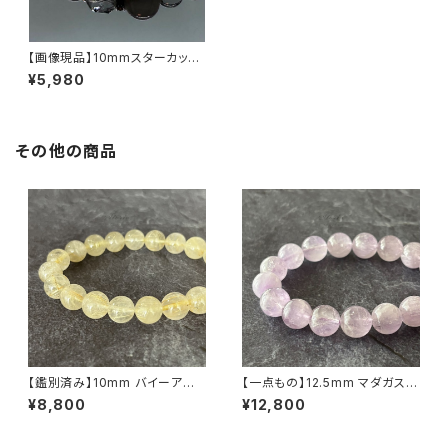
【画像現品】10mmスターカット
クォーツ×ローズクォーツ ブレ
¥5,980
スレット
その他の商品
【鑑別済み】10mm バイーア州
【一点もの】12.5mm マダガスカ
産 ゴールデン ルチルクォーツ ブ
ル産 ミルキー ラベンダーアメジ
¥8,800
¥12,800
レスレット【画像現物・RT02】
スト（紫水晶）ブレスレット【鑑別
済・M07143】