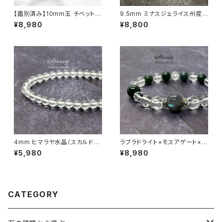
【鑑別済み】10mm玉 チベット産
9.5mm ミナスジェライス州産
モリオン（黒水晶/ケアンゴーム）
ゴールデン ルチルクォーツ ブレ
¥8,980
¥8,800
ブレスレット
スレット【鑑別済み・画像現物・R
T07】
4mm ヒマラヤ水晶（スカルドゥ
ラブラドライト×モスアゲート×ヒ
産）ブレスレット
マラヤ水晶ブレスレット
¥5,980
¥8,980
CATEGORY