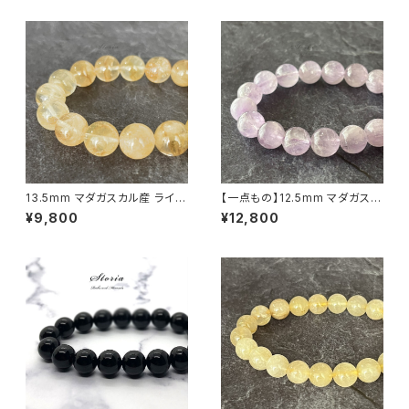
13.5mm マダガスカル産 ライモ
【一点もの】12.5mm マダガスカ
ナイトインクォーツ ブレスレット
ル産 ミルキー ラベンダーアメジ
¥9,800
¥12,800
【画像現物】
スト（紫水晶）ブレスレット【鑑別
済・M07143】