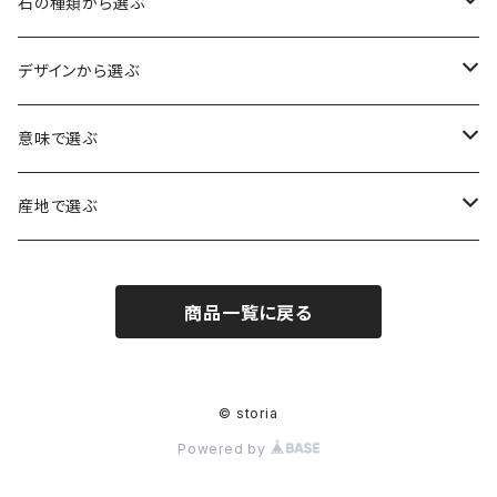
石の種類から選ぶ
水晶（クォーツ）
デザインから選ぶ
アイリスクォーツ（虹入り水晶）
ローズクォーツ（紅水晶）
龍彫刻（水晶）
意味で選ぶ
ヒマラヤ水晶
アメジスト（紫水晶）
龍彫刻（オニキス）
魔除け・厄除け
産地で選ぶ
シルキークォーツ（錦糸水晶）
モリオン（黒水晶）
四神相応（オニキス）
全体の運気UP
ブラジル
商品一覧に戻る
○○インクォーツ
スモーキークォーツ（煙水晶）
天珠
癒やし・ヒーリング
北インド
アイリススモーキークォーツ（虹入り水晶）
シトリン（黄水晶）
パヴェ ビーズ
恋愛運UP
ネパール
© storia
Powered by
インディゴライトクォーツ（青水晶）
仕事運UP
マダガスカル