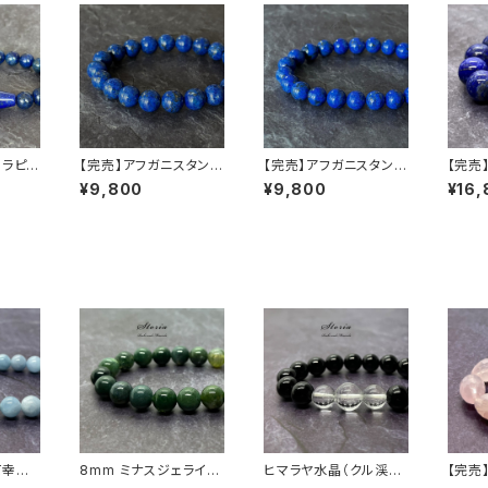
 ラピス
【完売】アフガニスタン産
【完売】アフガニスタン産
【完売
スレット
ラピスラズリ 10mm ブ
ラピスラズリ 8.5mm ブ
ニスタ
¥9,800
¥9,800
¥16,
レスレット（天然色・一点
レスレット（天然色・一点
（瑠璃
もの）
もの）
て幸福
8mm ミナスジェライス
ヒマラヤ水晶（クル渓谷
【完売
アマリン
産モスアゲート（苔瑪
産）×モリオン ブレスレ
（紅水