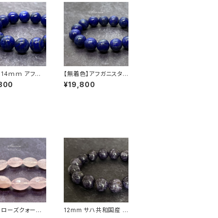
】14ｍｍ アフガ
【無着色】アフガニスタン
ン産ラピスラズリ
産 11ｍｍラピズラズリ
800
¥19,800
）ブレスレット
ブレスレット
】ローズクォーツ
12mm サハ共和国産 チ
晶）ライスカット
ャロアイト ブレスレット