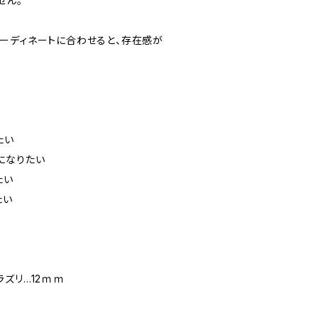
せん。
ーディネートに合わせると、存在感が
たい
になりたい
たい
たい
ズリ…12ｍｍ