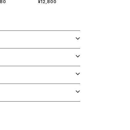
980
¥12,800
レット【ミナスジェ
【画像現物】
産】