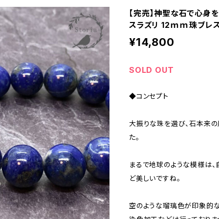
【完売】神聖な石で心身
スラズリ 12ｍｍ珠ブレ
¥14,800
SOLD OUT
◆コンセプト
大振りな珠を選び、石本来の
た。
まるで地球のような模様は、
ど美しいですね。
空のような瑠璃色が印象的な