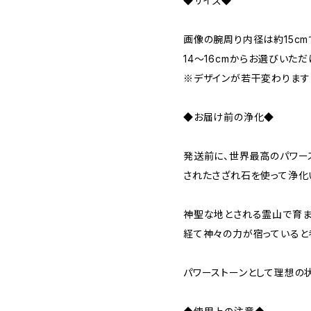
◆サイズ◆
画像の腕周り内径は約15cm
14～16cmからお選びいただ
※デザインが若干変わります
◆お届け前の浄化◆
発送前に、世界最高のパワー
されたさざれ石を使って浄化
神聖な地とされる霊山で育ま
経て神々の力が宿っていると
パワーストーンとして理想の