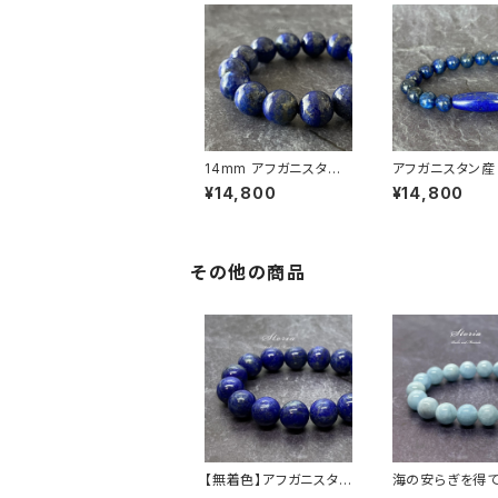
14mm アフガニスタン
アフガニスタン産
産 ラピスラズリ ブレス
ラズリ 天珠ブレ
¥14,800
¥14,800
レット
その他の商品
【無着色】アフガニスタン
海の安らぎを得
産 11ｍｍラピズラズリ
に 8ｍｍ アク