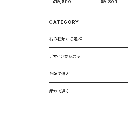
¥19,800
¥9,800
ブレスレット
（緑柱石）ブレス
CATEGORY
石の種類から選ぶ
水晶（クォーツ）
デザインから選ぶ
アイリスクォーツ（虹入り水晶）
ローズクォーツ（紅水晶）
龍彫刻（水晶）
意味で選ぶ
ヒマラヤ水晶
アメジスト（紫水晶）
龍彫刻（オニキス）
魔除け・厄除け
産地で選ぶ
シルキークォーツ（錦糸水晶）
モリオン（黒水晶）
四神相応（オニキス）
全体の運気UP
ブラジル
○○インクォーツ
スモーキークォーツ（煙水晶）
天珠
癒やし・ヒーリング
北インド