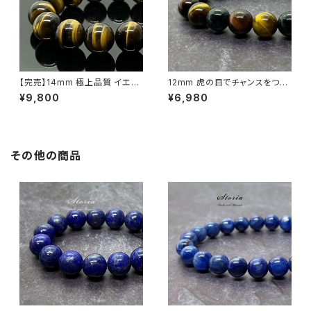
【完売】14mm 極上品質 イエロ
12mm 虎の目でチャンスをつか
ータイガーアイ（虎目石） ブレス
む 3色タイガーアイ ブレスレッ
¥9,800
¥6,980
レット
ト
その他の商品