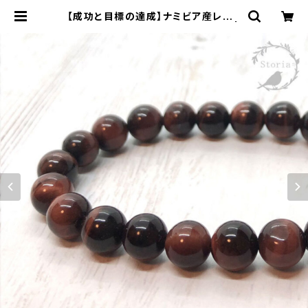
【成功と目標の達成】ナミビア産レッド
タイガーアイ 8mm珠ブレスレット |
storia