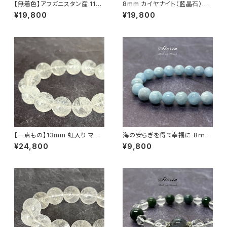
【無着色】アフガニスタン産 11ｍ
8mm カイヤナイト（藍晶石）ブ
ｍラピズラズリ ブレスレット
レスレット
¥19,800
¥19,800
【一点もの】13mm 虹入り マニ
海の安らぎを得て幸福に 8ｍｍ
カラン産 ヒマラヤ水晶 ブレスレ
アクアマリン（緑柱石）ブレスレ
¥24,800
¥9,800
ット【鑑別済み・M0714】
ット