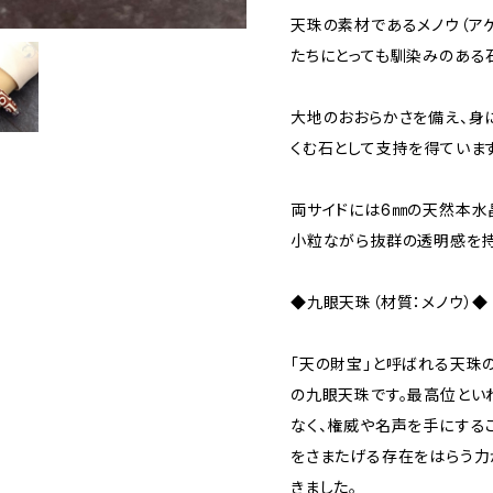
天珠の素材であるメノウ（ア
たちにとっても馴染みのある
大地のおおらかさを備え、身
くむ石として支持を得ています
両サイドには6㎜の天然本水
小粒ながら抜群の透明感を持
◆九眼天珠（材質：メノウ）◆
「天の財宝」と呼ばれる天珠
の九眼天珠です。最高位とい
なく、権威や名声を手にする
をさまたげる存在をはらう力
きました。