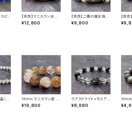
 ラピス
【完売】マニカラン水晶
【完売】二種の龍天珠×
【完売
スレット
× 至高の天珠 ブレスレ
翡翠ブレスレット
ルクォ
¥12,800
¥9,800
¥9,
ット【一点物】
晶（ス
16mm マニカラン産 ヒ
ラブラドライト×モスア
10m
スレット
マラヤ水晶 ブレスレット
ゲート×ヒマラヤ水晶ブ
ト（縞
¥19,800
¥8,980
¥4,
（原石買付・国内ビーズ
レスレット
加工）