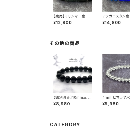
【完売】ミャンマー産 黒
アフガニスタン産
翡翠天珠 × チベット産
ラズリ 天珠ブレ
¥12,800
¥14,800
モリオン ブレスレット
その他の商品
【鑑別済み】10mm玉 チ
4mm ヒマラヤ水
ベット産モリオン（黒水
カルドゥ産）ブレ
¥8,980
¥5,980
晶/ケアンゴーム）ブレス
レット
CATEGORY