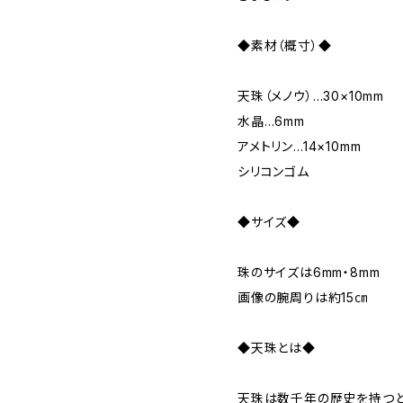
◆素材（概寸）◆
天珠（メノウ）…30×10mm
水晶…6mm
アメトリン…14×10mm
シリコンゴム
◆サイズ◆
珠のサイズは6mm・8mm
画像の腕周りは約15㎝
◆天珠とは◆
天珠は数千年の歴史を持つと