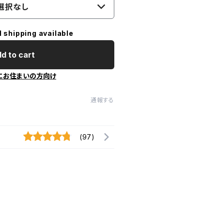
選択なし
l shipping available
d to cart
にお住まいの方向け
通報する
(97)