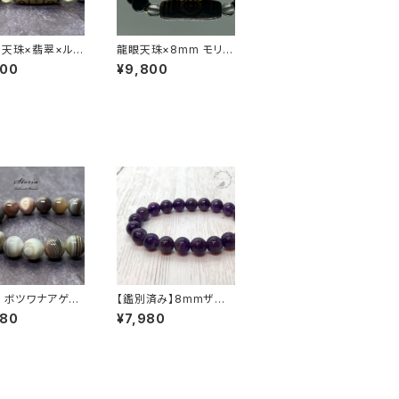
】天珠×翡翠×ルチ
龍眼天珠×8mm モリオ
ーツ ブレスレット
ン（黒水晶）×ヒマラヤ水
800
¥9,800
晶 ブレスレット
m ボツワナアゲー
【鑑別済み】8mmザン
瑪瑙）ブレスレット
ビア産 天然アメジスト
980
¥7,980
ブレスレット