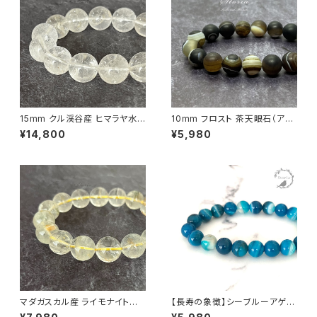
15mm クル渓谷産 ヒマラヤ水
10mm フロスト 茶天眼石（アイ
晶 ブレスレット 微細な虹・ライ
アゲート）ブレスレット
¥14,800
¥5,980
モナイト入り【画像現物】
マダガスカル産 ライモナイト共
【長寿の象徴】シーブルーアゲー
生 13.5mm ガーデンクォーツ
ト（縞メノウ） 8mm珠 ブレスレ