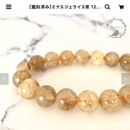
【鑑別済み】ミナスジェライス産 12m
m珠 ルチルクォーツ ブレスレット | s
toria