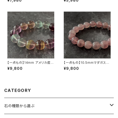
¥7,980
¥5,980
ブレスレット
ット
【一点もの】14mm アメリカ産
【一点もの】10.5mmマダガスカ
バイカラー フローライト ブレス
ル産 ディープ・ローズクォーツ
¥9,800
¥9,800
レット【鑑別済み】
ブレスレット【鑑別済み】
CATEGORY
石の種類から選ぶ