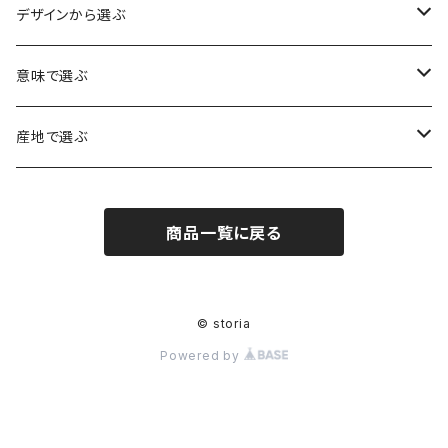
水晶（クォーツ）
デザインから選ぶ
アイリスクォーツ（虹入り水晶）
ローズクォーツ（紅水晶）
龍彫刻（水晶）
意味で選ぶ
ヒマラヤ水晶
アメジスト（紫水晶）
龍彫刻（オニキス）
魔除け・厄除け
産地で選ぶ
シルキークォーツ（錦糸水晶）
モリオン（黒水晶）
四神相応（オニキス）
全体の運気UP
ブラジル
商品一覧に戻る
○○インクォーツ
スモーキークォーツ（煙水晶）
天珠
癒やし・ヒーリング
北インド
アイリススモーキークォーツ（虹入り水晶）
シトリン（黄水晶）
パヴェ ビーズ
恋愛運UP
ネパール
© storia
Powered by
インディゴライトクォーツ（青水晶）
仕事運UP
マダガスカル
クラウディクォーツ（灰色水晶）
金運・財運UP