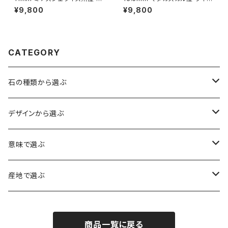
ールデン ルチルクォーツ ブレス
ナイトインクォーツ ブレスレット
¥9,800
¥9,800
レット【鑑別済み・画像現物・RT
【画像現物】
05】
CATEGORY
石の種類から選ぶ
水晶（クォーツ）
デザインから選ぶ
アイリスクォーツ（虹入り水晶）
ローズクォーツ（紅水晶）
龍彫刻（水晶）
意味で選ぶ
ヒマラヤ水晶
アメジスト（紫水晶）
龍彫刻（オニキス）
魔除け・厄除け
産地で選ぶ
シルキークォーツ（錦糸水晶）
モリオン（黒水晶）
四神相応（オニキス）
全体の運気UP
ブラジル
商品一覧に戻る