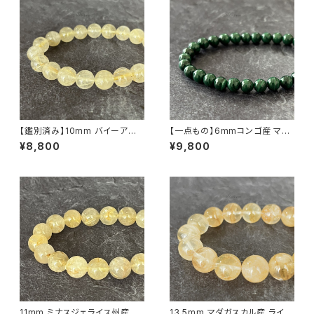
【鑑別済み】10mm バイーア州
【一点もの】6mmコンゴ産 マラ
産 ゴールデン ルチルクォーツ ブ
カイト ブレスレット【鑑別済み】
¥8,800
¥9,800
レスレット【画像現物・RT02】
11mm ミナスジェライス州産 ゴ
13.5mm マダガスカル産 ライモ