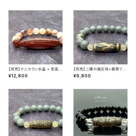
【完売】マニカラン水晶 × 至高の
【完売】二種の龍天珠×翡翠ブレ
天珠 ブレスレット【一点物】
スレット
¥12,800
¥9,800