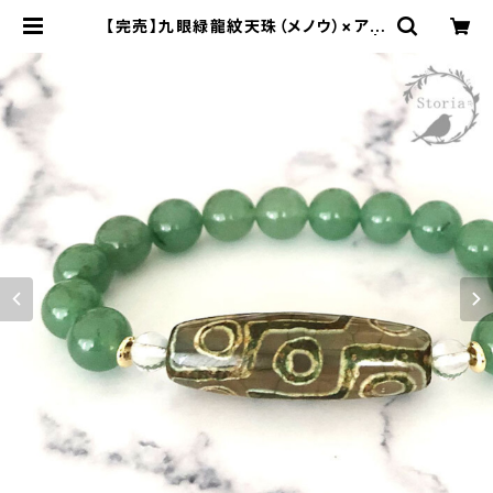
【完売】九眼緑龍紋天珠（メノウ）×アベ
ンチュリン 10mm珠 ブレスレット |
storia