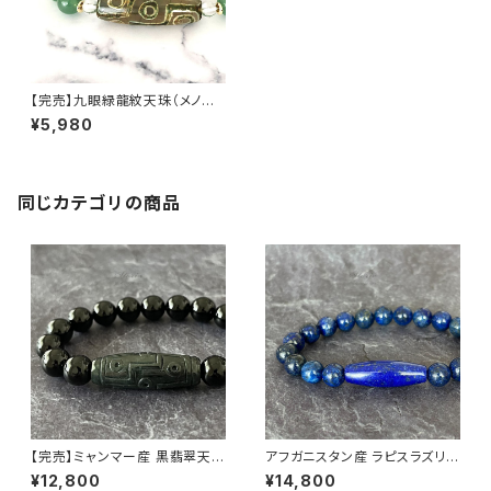
【完売】九眼緑龍紋天珠（メノウ）
×アベンチュリン 10mm珠 ブレ
¥5,980
スレット
同じカテゴリの商品
【完売】ミャンマー産 黒翡翠天珠
アフガニスタン産 ラピスラズリ
× チベット産 モリオン ブレスレ
天珠ブレスレット
¥12,800
¥14,800
ット