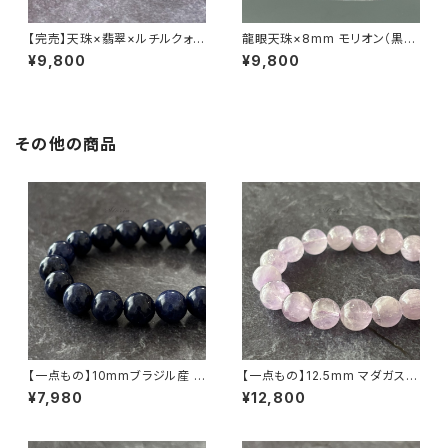
【完売】天珠×翡翠×ルチルクォー
龍眼天珠×8mm モリオン（黒水
ツ ブレスレット
晶）×ヒマラヤ水晶 ブレスレット
¥9,800
¥9,800
その他の商品
【一点もの】10mmブラジル産 ソ
【一点もの】12.5mm マダガスカ
ーダライト ブレスレット【鑑別済
ル産 ミルキー ラベンダーアメジ
¥7,980
¥12,800
み】
スト（紫水晶）ブレスレット【鑑別
済・M07143】