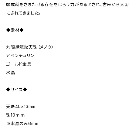
願成就をさまたげる存在をはらう力があるとされ、古来から大切
にされてきました。
◆素材◆
九眼緑龍紋天珠（メノウ）
アベンチュリン
ゴールド金具
水晶
◆サイズ◆
天珠40×13mm
珠10ｍｍ
※水晶のみ6mm