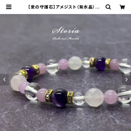
【愛の守護石】アメジスト（紫水晶）×カ
ットローズクォーツ（紅水晶） ブレス
レット | storia