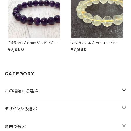
【鑑別済み】8mmザンビア産 天
マダガスカル産 ライモナイト共
然アメジスト ブレスレット
生 13.5mm ガーデンクォーツ
¥7,980
¥7,980
ブレスレット
CATEGORY
石の種類から選ぶ
水晶（クォーツ）
デザインから選ぶ
アイリスクォーツ（虹入り水晶）
ローズクォーツ（紅水晶）
龍彫刻（水晶）
意味で選ぶ