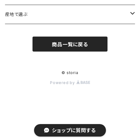
ヒマラヤ水晶
アメジスト（紫水晶）
龍彫刻（オニキス）
魔除け・厄除け
産地で選ぶ
シルキークォーツ（錦糸水晶）
モリオン（黒水晶）
四神相応（オニキス）
全体の運気UP
ブラジル
商品一覧に戻る
○○インクォーツ
スモーキークォーツ（煙水晶）
天珠
癒やし・ヒーリング
北インド
アイリススモーキークォーツ（虹入り水晶）
シトリン（黄水晶）
パヴェ ビーズ
恋愛運UP
ネパール
© storia
Powered by
インディゴライトクォーツ（青水晶）
仕事運UP
マダガスカル
クラウディクォーツ（灰色水晶）
金運・財運UP
ルチルクォーツ（針水晶）
ショップに質問する