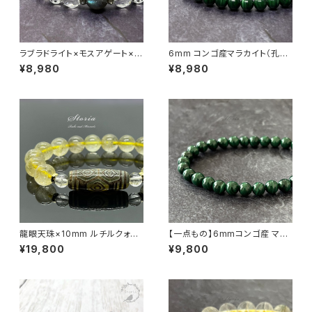
ラブラドライト×モスアゲート×ヒ
6mm コンゴ産マラカイト（孔雀
マラヤ水晶ブレスレット
石）ブレスレット
¥8,980
¥8,980
龍眼天珠×10mm ルチルクォー
【一点もの】6mmコンゴ産 マラ
ツ（金針水晶）×ヒマラヤ水晶 ブ
カイト ブレスレット【鑑別済み】
¥19,800
¥9,800
レスレット