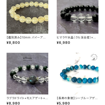
【鑑別済み】10mm バイーア州
ヒマラヤ水晶（クル渓谷産）×モ
産 ゴールデン ルチルクォーツ ブ
リオン ブレスレット
¥8,800
¥6,980
レスレット【画像現物・RT02】
ラブラドライト×モスアゲート×ヒ
【長寿の象徴】シーブルーアゲー
マラヤ水晶ブレスレット
ト（縞メノウ） 8mm珠 ブレスレ
¥8,980
¥5,980