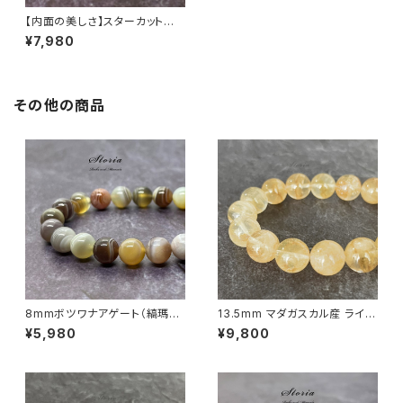
【内面の美しさ】スターカット水
晶×ローズクォーツ×クォーツァ
¥7,980
イト ブレスレット
その他の商品
8mmボツワナアゲート（縞瑪
13.5mm マダガスカル産 ライモ
瑙）ブレスレット
ナイトインクォーツ ブレスレット
¥5,980
¥9,800
【画像現物】