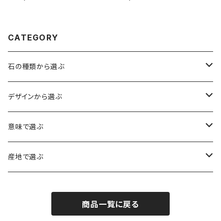
ット
CATEGORY
石の種類から選ぶ
水晶（クォーツ）
デザインから選ぶ
アイリスクォーツ（虹入り水晶）
ローズクォーツ（紅水晶）
龍彫刻（水晶）
意味で選ぶ
ヒマラヤ水晶
アメジスト（紫水晶）
龍彫刻（オニキス）
魔除け・厄除け
産地で選ぶ
シルキークォーツ（錦糸水晶）
モリオン（黒水晶）
四神相応（オニキス）
全体の運気UP
ブラジル
商品一覧に戻る
○○インクォーツ
スモーキークォーツ（煙水晶）
天珠
癒やし・ヒーリング
北インド