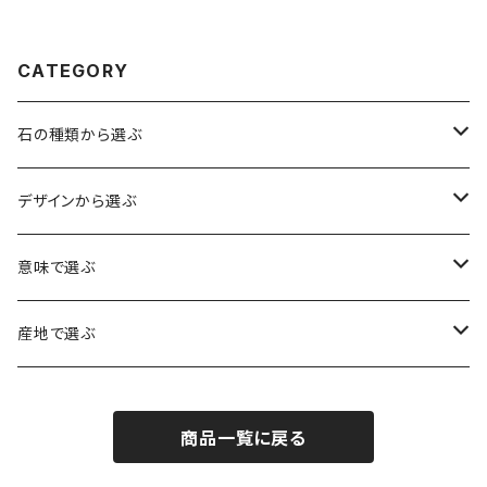
CATEGORY
石の種類から選ぶ
水晶（クォーツ）
デザインから選ぶ
アイリスクォーツ（虹入り水晶）
ローズクォーツ（紅水晶）
龍彫刻（水晶）
意味で選ぶ
ヒマラヤ水晶
アメジスト（紫水晶）
龍彫刻（オニキス）
魔除け・厄除け
産地で選ぶ
シルキークォーツ（錦糸水晶）
モリオン（黒水晶）
四神相応（オニキス）
全体の運気UP
ブラジル
商品一覧に戻る
○○インクォーツ
スモーキークォーツ（煙水晶）
天珠
癒やし・ヒーリング
北インド