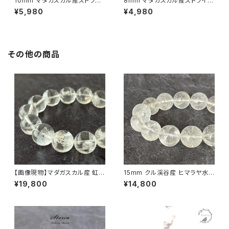
10mm マダガスカル産ストライ
8mm マダガスカル産ストライプ
プカルセドニー（縞瑪瑙）ブレス
カルセドニー（縞瑪瑙）ブレスレ
¥5,980
¥4,980
レット
ット
その他の商品
【画像現物】マダガスカル産 虹入
15mm クル渓谷産 ヒマラヤ水
りアイリスクォーツ 15mm ブレ
晶 ブレスレット 微細な虹・ライ
¥19,800
¥14,800
スレット【M07146】
モナイト入り【画像現物】