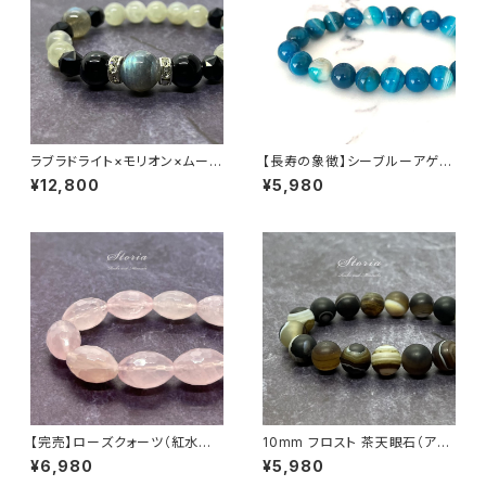
ラブラドライト×モリオン×ムーン
【長寿の象徴】シーブルーアゲー
ストーン ブレスレット
ト（縞メノウ） 8mm珠 ブレスレ
¥12,800
¥5,980
ット
【完売】ローズクォーツ（紅水晶）
10mm フロスト 茶天眼石（アイ
ライスカット ブレスレット【ミナス
アゲート）ブレスレット
¥6,980
¥5,980
ジェライス産】