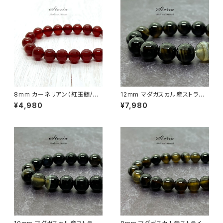
8mm カーネリアン（紅玉髄/カ
12mm マダガスカル産ストライ
ルセドニー）ブレスレット【ブラジ
プカルセドニー（縞瑪瑙）ブレス
¥4,980
¥7,980
ル産】
レット