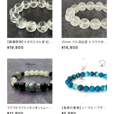
【画像現物】マダガスカル産 虹入
15mm クル渓谷産 ヒマラヤ水
りアイリスクォーツ 15mm ブレ
晶 ブレスレット 微細な虹・ライ
¥19,800
¥14,800
スレット【M07146】
モナイト入り【画像現物】
ラブラドライト×モリオン×ムーン
【長寿の象徴】シーブルーアゲー
ストーン ブレスレット
ト（縞メノウ） 8mm珠 ブレスレ
¥12,800
¥5,980