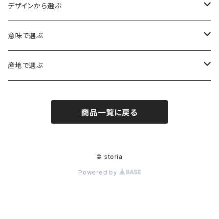
水晶（クォーツ）
デザインから選ぶ
アイリスクォーツ（虹入り水晶）
ローズクォーツ（紅水晶）
龍彫刻（水晶）
意味で選ぶ
ヒマラヤ水晶
アメジスト（紫水晶）
龍彫刻（オニキス）
魔除け・厄除け
産地で選ぶ
シルキークォーツ（錦糸水晶）
モリオン（黒水晶）
四神相応（オニキス）
全体の運気UP
ブラジル
商品一覧に戻る
○○インクォーツ
スモーキークォーツ（煙水晶）
天珠
癒やし・ヒーリング
北インド
アイリススモーキークォーツ（虹入り水晶）
シトリン（黄水晶）
パヴェ ビーズ
恋愛運UP
ネパール
© storia
Powered by
インディゴライトクォーツ（青水晶）
仕事運UP
マダガスカル
クラウディクォーツ（灰色水晶）
金運・財運UP