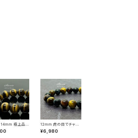
】14mm 極上品質
12mm 虎の目でチャン
ータイガーアイ
スをつかむ 3色タイガー
800
¥6,980
石） ブレスレット
アイ ブレスレット