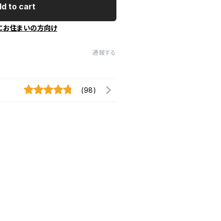
d to cart
にお住まいの方向け
通報する
(98)