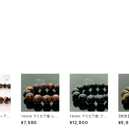
ーアイ
14mm ナミビア産 レッ
14mm ナミビア産 ブル
【完売
ット
ドタイガーアイ（虎目
ータイガーアイ（虎目
イエロ
¥7,980
¥12,800
¥9,
石） ブレスレット
石） ブレスレット
（虎目