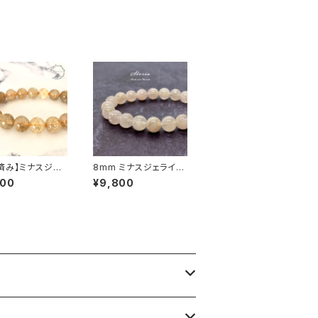
済み】ミナスジェ
8mm ミナスジェライス
産 12mm珠 ルチ
産モルガナイト（緑柱
800
¥9,800
ーツ ブレスレット
石）ブレスレット