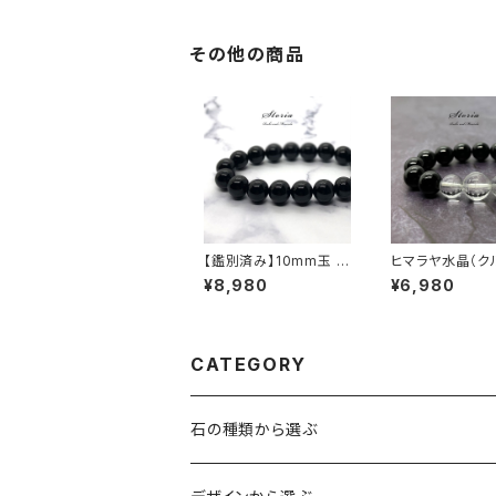
その他の商品
【鑑別済み】10mm玉 チ
ヒマラヤ水晶（ク
ベット産モリオン（黒水
産）×モリオン ブ
¥8,980
¥6,980
晶/ケアンゴーム）ブレス
ット
レット
CATEGORY
石の種類から選ぶ
水晶（クォーツ）