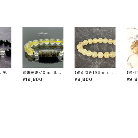
ル渓谷
龍眼天珠×10mm ルチ
【鑑別済み】9.5mm ミ
【鑑別
レスレ
ルクォーツ（金針水晶）×
ナスジェライス州産 ゴ
ライス
¥19,800
¥8,800
¥9,
ヒマラヤ水晶 ブレスレッ
ールデン ルチルクォー
ルクォ
ト
ツ ブレスレット【画像現
物・RT08】