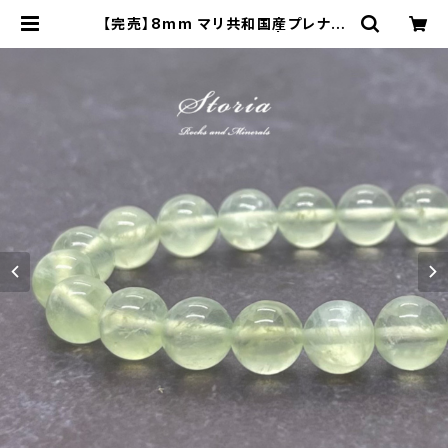
【完売】8mm マリ共和国産プレナイ
ト（葡萄石）ブレスレット | storia