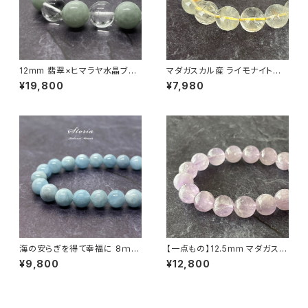
12mm 翡翠×ヒマラヤ水晶ブレ
マダガスカル産 ライモナイト共
スレット
生 13.5mm ガーデンクォーツ
¥19,800
¥7,980
ブレスレット
海の安らぎを得て幸福に 8ｍｍ
【一点もの】12.5mm マダガスカ
アクアマリン（緑柱石）ブレスレ
ル産 ミルキー ラベンダーアメジ
¥9,800
¥12,800
ット
スト（紫水晶）ブレスレット【鑑別
済・M07143】