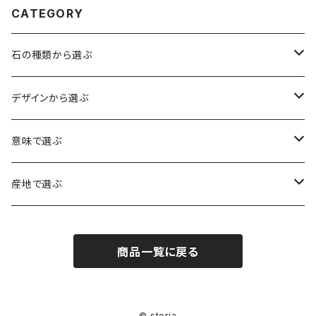
CATEGORY
石の種類から選ぶ
水晶（クォーツ）
デザインから選ぶ
アイリスクォーツ（虹入り水晶）
ローズクォーツ（紅水晶）
龍彫刻（水晶）
意味で選ぶ
ヒマラヤ水晶
アメジスト（紫水晶）
龍彫刻（オニキス）
魔除け・厄除け
産地で選ぶ
シルキークォーツ（錦糸水晶）
モリオン（黒水晶）
四神相応（オニキス）
全体の運気UP
ブラジル
商品一覧に戻る
○○インクォーツ
スモーキークォーツ（煙水晶）
天珠
癒やし・ヒーリング
北インド
アイリススモーキークォーツ（虹入り水晶）
シトリン（黄水晶）
パヴェ ビーズ
恋愛運UP
ネパール
© storia