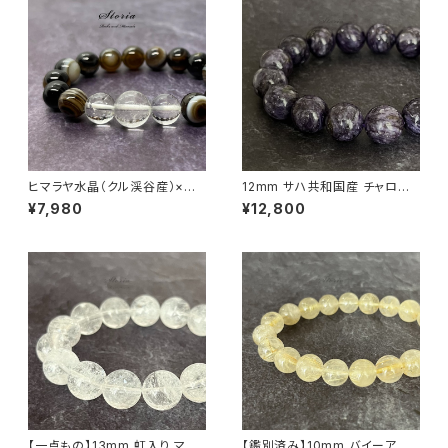
ヒマラヤ水晶（クル渓谷産）×天
12mm サハ共和国産 チャロア
眼石 ブレスレット
イト ブレスレット【画像現物】
¥7,980
¥12,800
【一点もの】13mm 虹入り マニ
【鑑別済み】10mm バイーア州