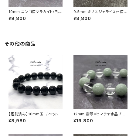
10mm コンゴ産マラカイト（孔
9.5mm ミナスジェライス州産
雀石）ブレスレット
ゴールデン ルチルクォーツ ブレ
¥9,800
¥8,800
スレット【鑑別済み・画像現物・R
T06】
その他の商品
【鑑別済み】10mm玉 チベット産
12mm 翡翠×ヒマラヤ水晶ブレ
モリオン（黒水晶/ケアンゴーム）
スレット
¥8,980
¥19,800
ブレスレット