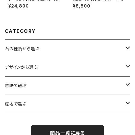
カラン産 ヒマラヤ水晶 ブレスレ
産 ゴールデン ルチルクォーツ ブ
¥24,800
¥8,800
ット【鑑別済み・M0714】
レスレット【画像現物・RT02】
CATEGORY
石の種類から選ぶ
水晶（クォーツ）
デザインから選ぶ
アイリスクォーツ（虹入り水晶）
ローズクォーツ（紅水晶）
龍彫刻（水晶）
意味で選ぶ
ヒマラヤ水晶
アメジスト（紫水晶）
龍彫刻（オニキス）
魔除け・厄除け
産地で選ぶ
シルキークォーツ（錦糸水晶）
モリオン（黒水晶）
四神相応（オニキス）
全体の運気UP
ブラジル
商品一覧に戻る