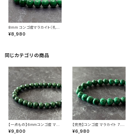
8mm コンゴ産マラカイト（孔雀
石）ブレスレット
¥8,980
同じカテゴリの商品
【一点もの】6mmコンゴ産 マラ
【完売】コンゴ産 マラカイト 7.5
カイト ブレスレット【鑑別済み】
mm ブレスレット（天眼模様・鑑
¥9,800
¥6,980
別済み・一点もの）