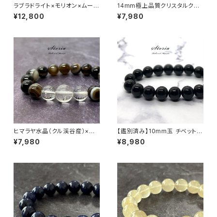
ラブラドライト×モリオン×ムーン
14mm極上品質クリスタルクォ
ストーン ブレスレット
ーツ（天然水晶）ブレスレット【ミ
¥12,800
¥7,980
ナスジェライス産】
ヒマラヤ水晶（クル渓谷産）×天
【鑑別済み】10mm玉 チベット産
眼石 ブレスレット
モリオン（黒水晶/ケアンゴーム）
¥7,980
¥8,980
ブレスレット