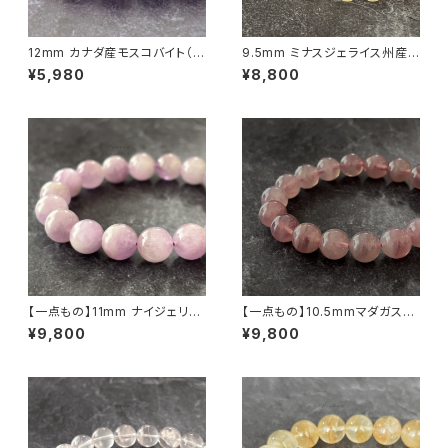
12mm カナダ産モスコバイト（白
9.5mm ミナスジェライス州産
雲母）ブレスレット
ゴールデン ルチルクォーツ ブレ
¥5,980
¥8,800
スレット【鑑別済み・画像現物・R
T06】
【一点もの】11mm ナイジェリア
【一点もの】10.5mmマダガスカ
産 クンツァイト（リシア輝石）ブ
ル産 ディープ・ローズクォーツ
¥9,800
¥9,800
レスレット【鑑別済み】
ブレスレット【鑑別済み】