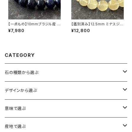
【一点もの】10mmブラジル産 ソ
【鑑別済み】12.5mm ミナスジェ
ーダライト ブレスレット【鑑別済
ライス産 ヴィーナスヘアルチル
¥7,980
¥12,800
み】
クォーツ（金針水晶）ブレスレット
【画像現物・RT09】
CATEGORY
石の種類から選ぶ
水晶（クォーツ）
デザインから選ぶ
アイリスクォーツ（虹入り水晶）
ローズクォーツ（紅水晶）
龍彫刻（水晶）
意味で選ぶ
ヒマラヤ水晶
アメジスト（紫水晶）
龍彫刻（オニキス）
魔除け・厄除け
産地で選ぶ