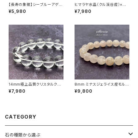
【長寿の象徴】シーブルーアゲー
ヒマラヤ水晶（クル渓谷産）×天
ト（縞メノウ） 8mm珠 ブレスレ
眼石 ブレスレット
¥5,980
¥7,980
ット
14mm極上品質クリスタルクォ
8mm ミナスジェライス産モルガ
ーツ（天然水晶）ブレスレット【ミ
ナイト（緑柱石）ブレスレット
¥7,980
¥9,800
ナスジェライス産】
CATEGORY
石の種類から選ぶ