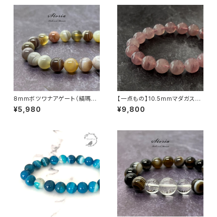
8mmボツワナアゲート（縞瑪
【一点もの】10.5mmマダガスカ
瑙）ブレスレット
ル産 ディープ・ローズクォーツ
¥5,980
¥9,800
ブレスレット【鑑別済み】