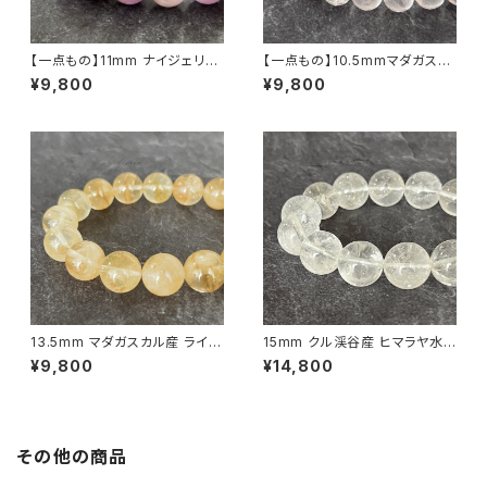
【一点もの】11mm ナイジェリア
【一点もの】10.5mmマダガスカ
産 クンツァイト（リシア輝石）ブ
ル産 虹入り アイリスローズクォ
¥9,800
¥9,800
レスレット【鑑別済み】
ーツ ブレスレット 【鑑別済み】
13.5mm マダガスカル産 ライモ
15mm クル渓谷産 ヒマラヤ水
ナイトインクォーツ ブレスレット
晶 ブレスレット 微細な虹・ライ
¥9,800
¥14,800
【画像現物】
モナイト入り【画像現物】
その他の商品