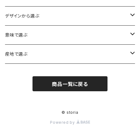
水晶（クォーツ）
デザインから選ぶ
アイリスクォーツ（虹入り水晶）
ローズクォーツ（紅水晶）
龍彫刻（水晶）
意味で選ぶ
ヒマラヤ水晶
アメジスト（紫水晶）
龍彫刻（オニキス）
魔除け・厄除け
産地で選ぶ
シルキークォーツ（錦糸水晶）
モリオン（黒水晶）
四神相応（オニキス）
全体の運気UP
ブラジル
商品一覧に戻る
○○インクォーツ
スモーキークォーツ（煙水晶）
天珠
癒やし・ヒーリング
北インド
アイリススモーキークォーツ（虹入り水晶）
シトリン（黄水晶）
パヴェ ビーズ
恋愛運UP
ネパール
© storia
Powered by
インディゴライトクォーツ（青水晶）
仕事運UP
マダガスカル