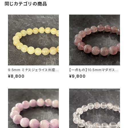
同じカテゴリの商品
9.5mm ミナスジェライス州産
【一点もの】10.5mmマダガスカ
ゴールデン ルチルクォーツ ブレ
ル産 ディープ・ローズクォーツ
¥8,800
¥9,800
スレット【鑑別済み・画像現物・R
ブレスレット【鑑別済み】
T06】