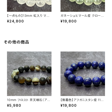
【一点もの】13mm 虹入り マニ
ガネーシュヒマール産 クローラ
カラン産 ヒマラヤ水晶 ブレスレ
イト入り 11mm ヒマラヤ水晶 ブ
¥24,800
¥19,800
ット【鑑別済み・M0714】
レスレット【画像現物】
その他の商品
10mm フロスト 茶天眼石（アイ
【無着色】アフガニスタン産 11ｍ
アゲート）ブレスレット
ｍラピズラズリ ブレスレット
¥5,980
¥19,800