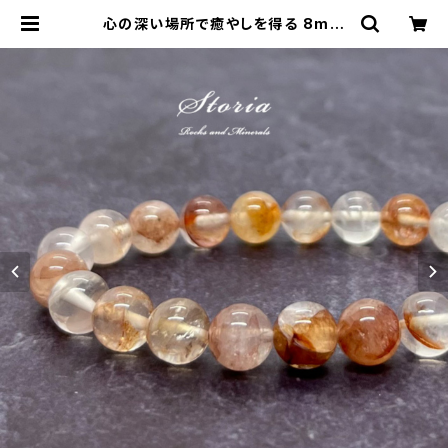
心の深い場所で癒やしを得る 8mm
マニカラン産ヒマラヤ水晶 ブレスレッ
ト （原石買付・国内ビーズ加工） | st
oria