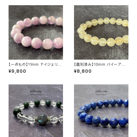
【一点もの】11mm ナイジェリア
【鑑別済み】10mm バイーア州
産 クンツァイト（リシア輝石）ブ
産 ゴールデン ルチルクォーツ ブ
¥9,800
¥8,800
レスレット【鑑別済み】
レスレット【画像現物・RT02】