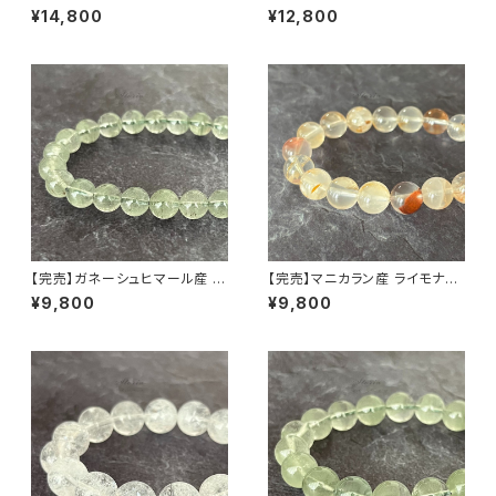
晶 ブレスレット 微細な虹・ライ
ヒマラヤ水晶 ブレスレット【鑑別
¥14,800
¥12,800
モナイト入り【画像現物】
済み・画像現物】
【完売】ガネーシュヒマール産 ク
【完売】マニカラン産 ライモナイ
ローライト入り ヒマラヤ水晶 8
ト入りヒマラヤ水晶 11mm ブレ
¥9,800
¥9,800
mm ブレスレット
スレット（一点もの）