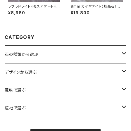
ラブラドライト×モスアゲート×ヒ
8mm カイヤナイト（藍晶石）ブ
マラヤ水晶ブレスレット
レスレット
¥8,980
¥19,800
CATEGORY
石の種類から選ぶ
水晶（クォーツ）
デザインから選ぶ
アイリスクォーツ（虹入り水晶）
ローズクォーツ（紅水晶）
龍彫刻（水晶）
意味で選ぶ
ヒマラヤ水晶
アメジスト（紫水晶）
龍彫刻（オニキス）
魔除け・厄除け
産地で選ぶ
シルキークォーツ（錦糸水晶）
モリオン（黒水晶）
四神相応（オニキス）
全体の運気UP
ブラジル