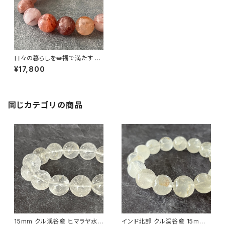
日々の暮らしを幸福で満たす 14
mm マニカラン産ヒマラヤ水晶
¥17,800
ブレスレット （原石買付・国内ビ
ーズ加工）
同じカテゴリの商品
15mm クル渓谷産 ヒマラヤ水
インド北部 クル渓谷産 15mm