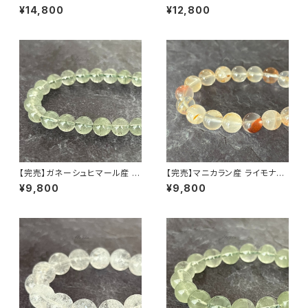
晶 ブレスレット 微細な虹・ライ
ヒマラヤ水晶 ブレスレット【鑑別
¥14,800
¥12,800
モナイト入り【画像現物】
済み・画像現物】
【完売】ガネーシュヒマール産 ク
【完売】マニカラン産 ライモナイ
ローライト入り ヒマラヤ水晶 8
ト入りヒマラヤ水晶 11mm ブレ
¥9,800
¥9,800
mm ブレスレット
スレット（一点もの）