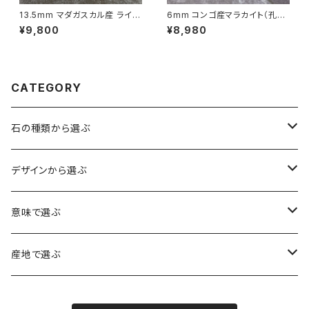
13.5mm マダガスカル産 ライモ
6mm コンゴ産マラカイト（孔雀
ナイトインクォーツ ブレスレット
石）ブレスレット
¥9,800
¥8,980
【画像現物】
CATEGORY
石の種類から選ぶ
水晶（クォーツ）
デザインから選ぶ
アイリスクォーツ（虹入り水晶）
ローズクォーツ（紅水晶）
龍彫刻（水晶）
意味で選ぶ
ヒマラヤ水晶
アメジスト（紫水晶）
龍彫刻（オニキス）
魔除け・厄除け
産地で選ぶ
シルキークォーツ（錦糸水晶）
モリオン（黒水晶）
四神相応（オニキス）
全体の運気UP
ブラジル