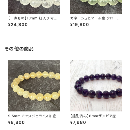
【一点もの】13mm 虹入り マニ
ガネーシュヒマール産 クローラ
カラン産 ヒマラヤ水晶 ブレスレ
イト入り 11mm ヒマラヤ水晶 ブ
¥24,800
¥19,800
ット【鑑別済み・M0714】
レスレット【画像現物】
その他の商品
9.5mm ミナスジェライス州産
【鑑別済み】8mmザンビア産 天
ゴールデン ルチルクォーツ ブレ
然アメジスト ブレスレット
¥8,800
¥7,980
スレット【鑑別済み・画像現物・R
T07】