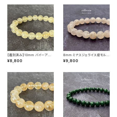
【鑑別済み】10mm バイーア州
8mm ミナスジェライス産モルガ
産 ゴールデン ルチルクォーツ ブ
ナイト（緑柱石）ブレスレット
¥8,800
¥9,800
レスレット【画像現物・RT02】