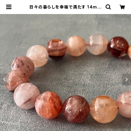
日々の暮らしを幸福で満たす 14mm
マニカラン産ヒマラヤ水晶 ブレスレッ
ト （原石買付・国内ビーズ加工） | st
oria