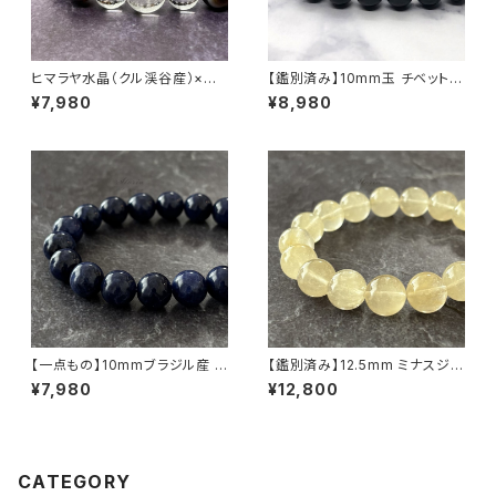
ヒマラヤ水晶（クル渓谷産）×天
【鑑別済み】10mm玉 チベット産
眼石 ブレスレット
モリオン（黒水晶/ケアンゴーム）
¥7,980
¥8,980
ブレスレット
【一点もの】10mmブラジル産 ソ
【鑑別済み】12.5mm ミナスジェ
ーダライト ブレスレット【鑑別済
ライス産 ヴィーナスヘアルチル
¥7,980
¥12,800
み】
クォーツ（金針水晶）ブレスレット
【画像現物・RT09】
CATEGORY