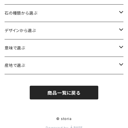
石の種類から選ぶ
水晶（クォーツ）
デザインから選ぶ
アイリスクォーツ（虹入り水晶）
ローズクォーツ（紅水晶）
龍彫刻（水晶）
意味で選ぶ
ヒマラヤ水晶
アメジスト（紫水晶）
龍彫刻（オニキス）
魔除け・厄除け
産地で選ぶ
シルキークォーツ（錦糸水晶）
モリオン（黒水晶）
四神相応（オニキス）
全体の運気UP
ブラジル
商品一覧に戻る
○○インクォーツ
スモーキークォーツ（煙水晶）
天珠
癒やし・ヒーリング
北インド
アイリススモーキークォーツ（虹入り水晶）
シトリン（黄水晶）
パヴェ ビーズ
恋愛運UP
ネパール
© storia
Powered by