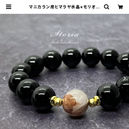
マニカラン産ヒマラヤ水晶×モリオン
（黒水晶）12mm珠 ブレスレット | st
oria