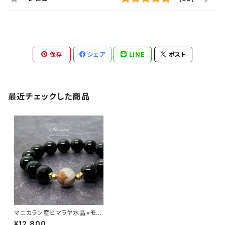
保存
シェア
LINE
ポスト
最近チェックした商品
マニカラン産ヒマラヤ水晶×モリ
オン（黒水晶）12mm珠 ブレスレ
¥12,800