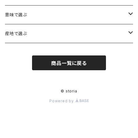
アイリスクォーツ（虹入り水晶）
ローズクォーツ（紅水晶）
龍彫刻（水晶）
意味で選ぶ
ヒマラヤ水晶
アメジスト（紫水晶）
龍彫刻（オニキス）
魔除け・厄除け
産地で選ぶ
シルキークォーツ（錦糸水晶）
モリオン（黒水晶）
四神相応（オニキス）
全体の運気UP
ブラジル
商品一覧に戻る
○○インクォーツ
スモーキークォーツ（煙水晶）
天珠
癒やし・ヒーリング
北インド
アイリススモーキークォーツ（虹入り水晶）
シトリン（黄水晶）
パヴェ ビーズ
恋愛運UP
ネパール
© storia
Powered by
インディゴライトクォーツ（青水晶）
仕事運UP
マダガスカル
クラウディクォーツ（灰色水晶）
金運・財運UP