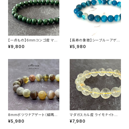
【一点もの】6mmコンゴ産 マラ
【長寿の象徴】シーブルーアゲー
カイト ブレスレット【鑑別済み】
ト（縞メノウ） 8mm珠 ブレスレ
¥9,800
¥5,980
ット
8mmボツワナアゲート（縞瑪
マダガスカル産 ライモナイト共
瑙）ブレスレット
生 13.5mm ガーデンクォーツ
¥5,980
¥7,980
ブレスレット