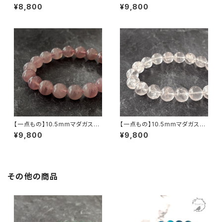
ゴールデン ルチルクォーツ ブレ
産 クンツァイト（リシア輝石）ブ
¥8,800
¥9,800
スレット【鑑別済み・画像現物・R
レスレット【鑑別済み】
T06】
【一点もの】10.5mmマダガスカ
【一点もの】10.5mmマダガスカ
ル産 ディープ・ローズクォーツ
ル産 虹入り アイリスローズクォ
¥9,800
¥9,800
ブレスレット【鑑別済み】
ーツ ブレスレット 【鑑別済み】
その他の商品