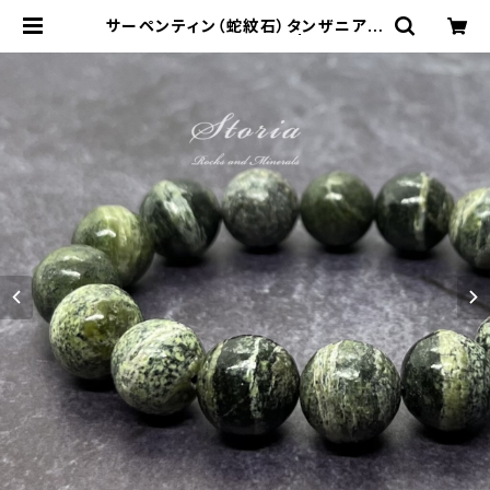
サーペンティン（蛇紋石）タンザニア産
12mm珠 ブレスレット | storia