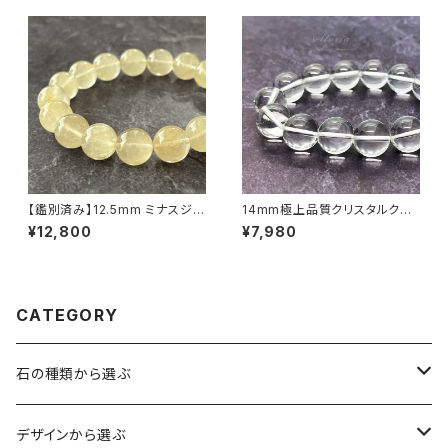
【鑑別済み】12.5mm ミナスジェ
14mm極上品質クリスタルクォ
ライス産 ヴィーナスヘアルチル
ーツ（天然水晶）ブレスレット【ミ
¥12,800
¥7,980
クォーツ（金針水晶）ブレスレット
ナスジェライス産】
【画像現物・RT09】
CATEGORY
石の種類から選ぶ
水晶（クォーツ）
デザインから選ぶ