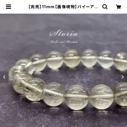
【完売】11mm【画像現物】バイーア州
産 サゲニティッククォーツ（針水晶）ブ
レスレット | storia