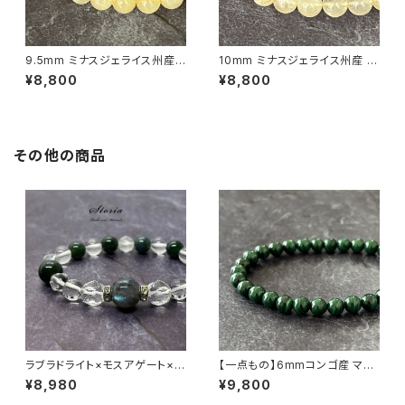
9.5mm ミナスジェライス州産
10mm ミナスジェライス州産 ゴ
ゴールデン ルチルクォーツ ブレ
ールデン ルチルクォーツ ブレス
¥8,800
¥8,800
スレット【鑑別済み・画像現物・R
レット【鑑別済み・画像現物・RT
T07】
04】
その他の商品
ラブラドライト×モスアゲート×ヒ
【一点もの】6mmコンゴ産 マラ
マラヤ水晶ブレスレット
カイト ブレスレット【鑑別済み】
¥8,980
¥9,800