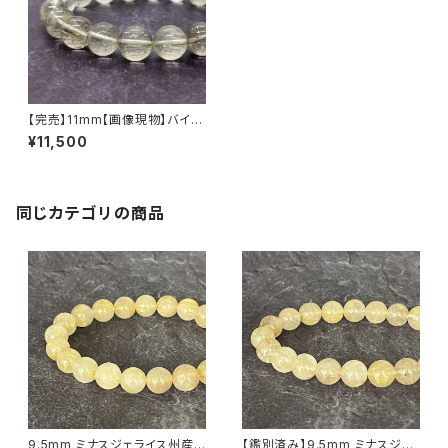
【完売】11mm【画像現物】バイー
ア州産 サゲニティッククォーツ
¥11,500
（針水晶）ブレスレット
同じカテゴリの商品
9.5mm ミナスジェライス州産
【鑑別済み】9.5mm ミナスジェ