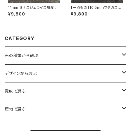
11mm ミナスジェライス州産 ゴ
【一点もの】10.5mmマダガスカ
ールデン ルチルクォーツ ブレス
ル産 ディープ・ローズクォーツ
¥9,800
¥9,800
レット【鑑別済み・画像現物・RT
ブレスレット【鑑別済み】
05】
CATEGORY
石の種類から選ぶ
水晶（クォーツ）
デザインから選ぶ
アイリスクォーツ（虹入り水晶）
ローズクォーツ（紅水晶）
龍彫刻（水晶）
意味で選ぶ
ヒマラヤ水晶
アメジスト（紫水晶）
龍彫刻（オニキス）
魔除け・厄除け
産地で選ぶ
シルキークォーツ（錦糸水晶）
モリオン（黒水晶）
四神相応（オニキス）
全体の運気UP
ブラジル