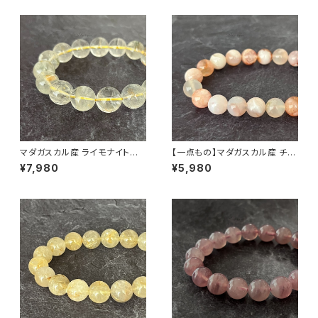
マダガスカル産 ライモナイト共
【一点もの】マダガスカル産 チェ
生 13.5mm ガーデンクォーツ
リーブロッサムアゲート（桜瑪
¥7,980
¥5,980
ブレスレット
瑙） 8mm ブレスレット【M0714
4】