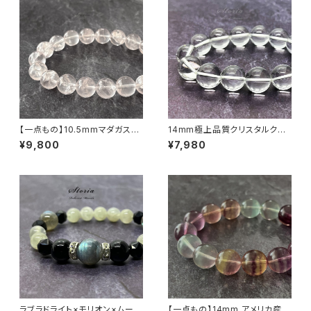
【一点もの】10.5mmマダガスカ
14mm極上品質クリスタルクォ
ル産 虹入り アイリスローズクォ
ーツ（天然水晶）ブレスレット【ミ
¥9,800
¥7,980
ーツ ブレスレット 【鑑別済み】
ナスジェライス産】
ラブラドライト×モリオン×ムーン
【一点もの】14mm アメリカ産