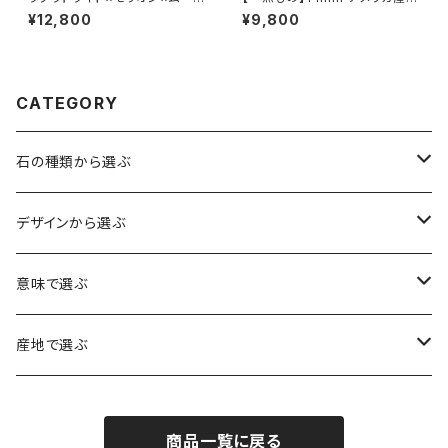
ストーン ブレスレット
バイカラー フローライト ブレス
¥12,800
¥9,800
レット【鑑別済み】
CATEGORY
石の種類から選ぶ
水晶（クォーツ）
デザインから選ぶ
アイリスクォーツ（虹入り水晶）
ローズクォーツ（紅水晶）
龍彫刻（水晶）
意味で選ぶ
ヒマラヤ水晶
アメジスト（紫水晶）
龍彫刻（オニキス）
魔除け・厄除け
産地で選ぶ
シルキークォーツ（錦糸水晶）
モリオン（黒水晶）
四神相応（オニキス）
全体の運気UP
ブラジル
商品一覧に戻る