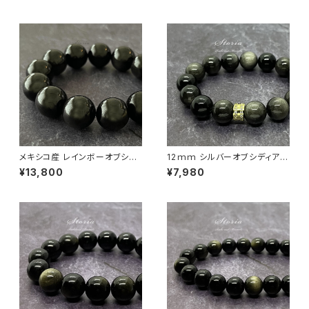
メキシコ産 レインボーオブシデ
12ｍｍ シルバーオブシディアン
ィアン 17.5mm ブレスレット【画
（黒曜石）×パヴェ ブレスレット
¥13,800
¥7,980
像現物】