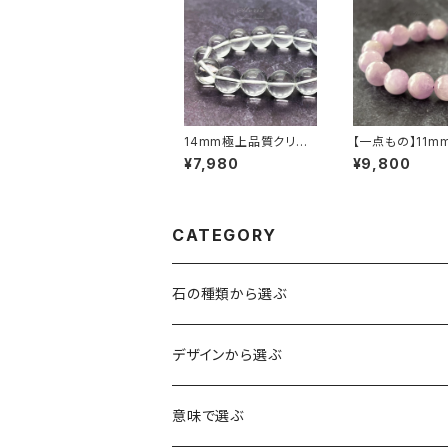
14mm極上品質クリス
【一点もの】11m
タルクォーツ（天然水
ジェリア産 クン
¥7,980
¥9,800
晶）ブレスレット【ミナス
（リシア輝石）ブ
ジェライス産】
ト【鑑別済み】
CATEGORY
石の種類から選ぶ
水晶（クォーツ）
デザインから選ぶ
アイリスクォーツ（虹入り水晶）
ローズクォーツ（紅水晶）
龍彫刻（水晶）
意味で選ぶ