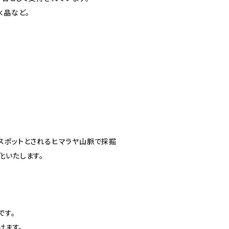
水晶など。
スポットとされるヒマラヤ山脈で採掘
化いたします。
です。
けます。