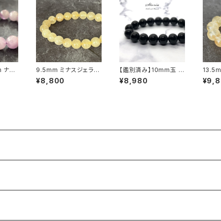
m ナイ
9.5mm ミナスジェライ
【鑑別済み】10mm玉 チ
13.
ツァイト
ス州産 ゴールデン ルチ
ベット産モリオン（黒水
産 ラ
¥8,800
¥8,980
¥9,
レスレッ
ルクォーツ ブレスレット
晶/ケアンゴーム）ブレス
ーツ 
【鑑別済み・画像現物・R
レット
現物】
T07】