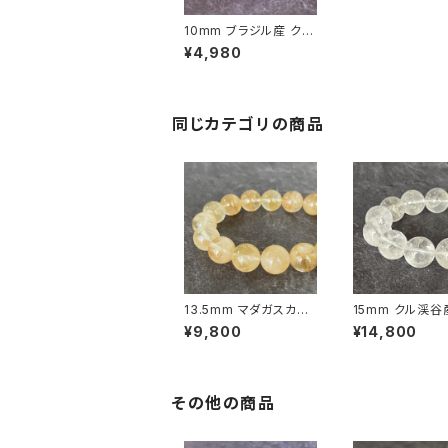
10mm ブラジル産 クラ
ウディクォーツ（灰色水
¥4,980
晶）ブレスレット
同じカテゴリの商品
13.5mm マダガスカル
15mm クル渓谷
産 ライモナイトインクォ
ラヤ水晶 ブレス
¥9,800
¥14,800
ーツ ブレスレット【画像
微細な虹・ライモ
現物】
入り【画像現物】
その他の商品