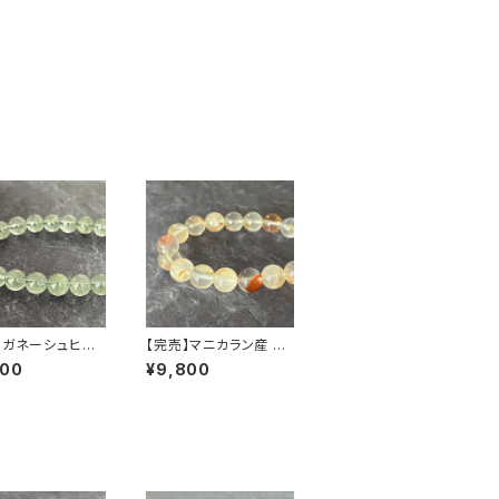
】ガネーシュヒマ
【完売】マニカラン産 ラ
 クローライト入
イモナイト入りヒマラヤ
800
¥9,800
マラヤ水晶 8mm
水晶 11mm ブレスレッ
レット
ト（一点もの）