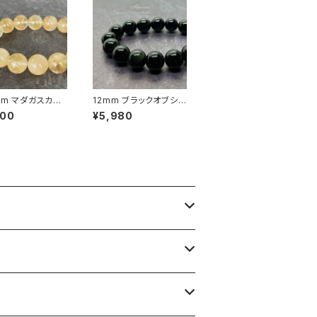
5mm マダガスカル
12mm ブラックオブシデ
イモナイトインクォ
ィアン（黒曜石）ブレスレ
800
¥5,980
ブレスレット【画像
ット【メキシコ産】