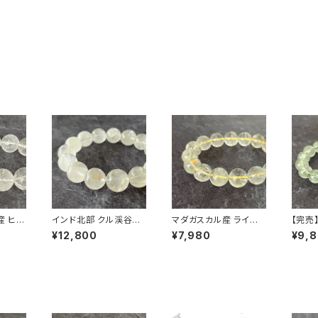
産 ヒマ
インド北部 クル渓谷産
マダガスカル産 ライモ
【完売
レット
15mm ヒマラヤ水晶 ブ
ナイト共生 13.5mm ガ
ール産
¥12,800
¥7,980
¥9,
ナイト
レスレット【鑑別済み・画
ーデンクォーツ ブレス
り ヒ
像現物】
レット
ブレス