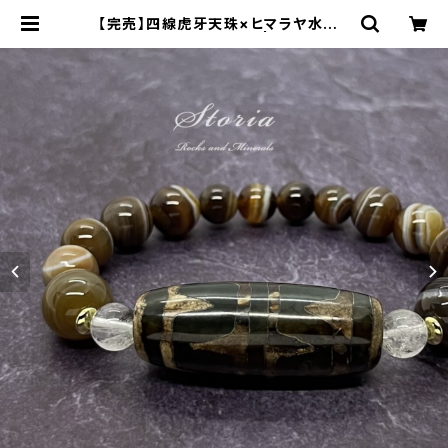
【完売】四線虎牙天珠×ヒマラヤ水晶×
天眼石 ブレスレット | storia