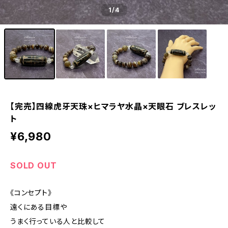
1
/4
【完売】四線虎牙天珠×ヒマラヤ水晶×天眼石 ブレスレッ
ト
¥6,980
SOLD OUT
《コンセプト》
遠くにある目標や
うまく行っている人と比較して