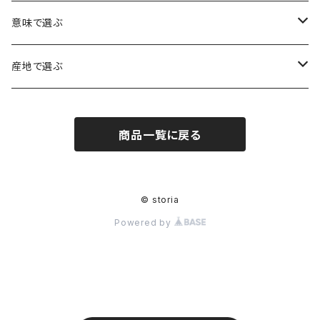
アイリスクォーツ（虹入り水晶）
ローズクォーツ（紅水晶）
龍彫刻（水晶）
意味で選ぶ
ヒマラヤ水晶
アメジスト（紫水晶）
龍彫刻（オニキス）
魔除け・厄除け
産地で選ぶ
シルキークォーツ（錦糸水晶）
モリオン（黒水晶）
四神相応（オニキス）
全体の運気UP
ブラジル
商品一覧に戻る
○○インクォーツ
スモーキークォーツ（煙水晶）
天珠
癒やし・ヒーリング
北インド
アイリススモーキークォーツ（虹入り水晶）
シトリン（黄水晶）
パヴェ ビーズ
恋愛運UP
ネパール
© storia
Powered by
インディゴライトクォーツ（青水晶）
仕事運UP
マダガスカル
クラウディクォーツ（灰色水晶）
金運・財運UP