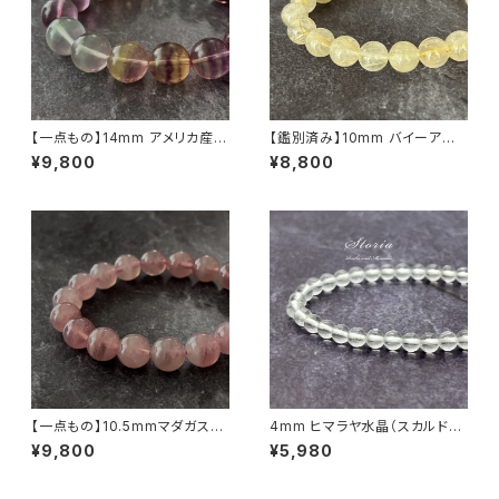
【一点もの】14mm アメリカ産
【鑑別済み】10mm バイーア州
バイカラー フローライト ブレス
産 ゴールデン ルチルクォーツ ブ
¥9,800
¥8,800
レット【鑑別済み】
レスレット【画像現物・RT02】
【一点もの】10.5mmマダガスカ
4mm ヒマラヤ水晶（スカルドゥ
ル産 ディープ・ローズクォーツ
産）ブレスレット
¥9,800
¥5,980
ブレスレット【鑑別済み】