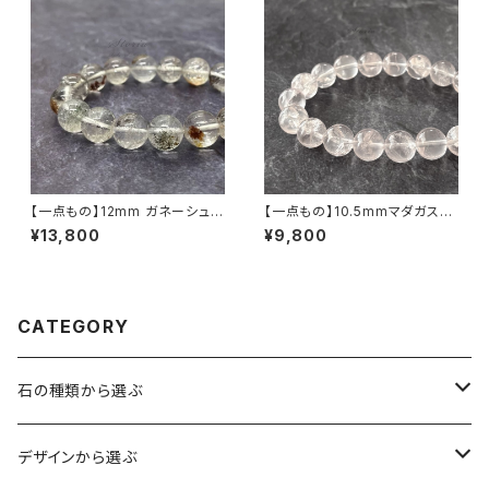
【一点もの】12mm ガネーシュヒ
【一点もの】10.5mmマダガスカ
マール産 ヒマラヤ・ガーデンクォ
ル産 虹入り アイリスローズクォ
¥13,800
¥9,800
ーツ ブレスレット【GN1217】
ーツ ブレスレット 【鑑別済み】
CATEGORY
石の種類から選ぶ
水晶（クォーツ）
デザインから選ぶ