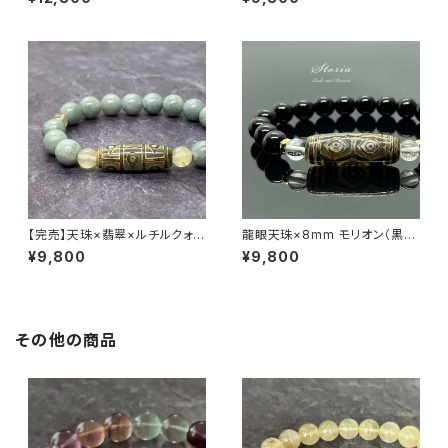
【完売】天珠×翡翠×ルチルクォー
龍眼天珠×8mm モリオン（黒水
ツ ブレスレット
晶）×ヒマラヤ水晶 ブレスレット
¥9,800
¥9,800
その他の商品