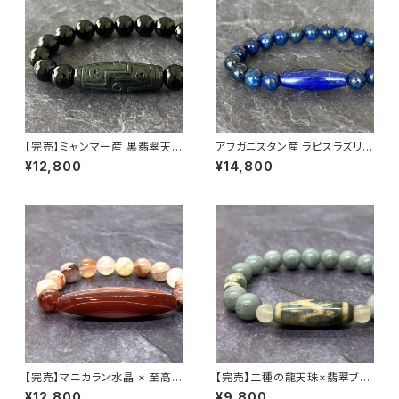
【完売】ミャンマー産 黒翡翠天珠
アフガニスタン産 ラピスラズリ
× チベット産 モリオン ブレスレ
天珠ブレスレット
¥12,800
¥14,800
ット
【完売】マニカラン水晶 × 至高の
【完売】二種の龍天珠×翡翠ブレ
天珠 ブレスレット【一点物】
スレット
¥12,800
¥9,800