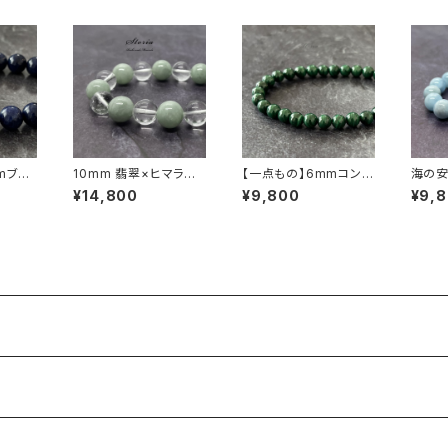
mブラ
10mm 翡翠×ヒマラヤ
【一点もの】6mmコンゴ
海の安
ト ブ
水晶ブレスレット
産 マラカイト ブレスレ
に 8
¥14,800
¥9,800
¥9,
済み】
ット【鑑別済み】
（緑柱