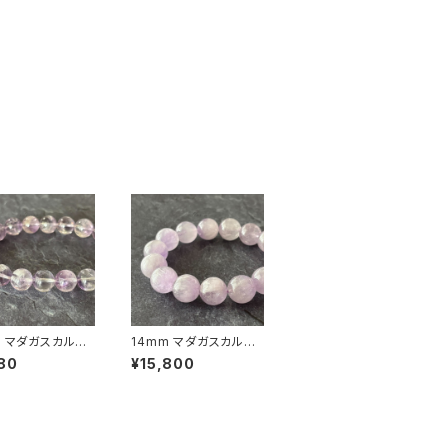
m マダガスカル産
14mm マダガスカル産
ー ラベンダーア
ミルキー ラベンダーア
80
¥15,800
ト（紫水晶）ブレス
メジスト（紫水晶）ブレス
【画像現物】
レット【画像現物】