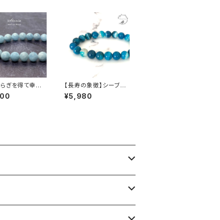
らぎを得て幸福
【長寿の象徴】シーブル
ｍｍ アクアマリン
ーアゲート（縞メノウ） 8
800
¥5,980
石）ブレスレット
mm珠 ブレスレット