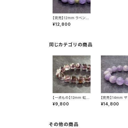
【完売】12mm ラベンダ
ーアメジスト（紫水晶）×
¥12,800
パヴェロンデル ブレス
レット
同じカテゴリの商品
【一点もの】12mm 虹入
【完売】14mm 
り ボリビア産 バイカラ
産 ミルキーラベ
¥9,800
¥14,800
ーアメトリン（紫黄水晶）
アメジスト（紫水
ブレスレット【鑑別済み】
スレット【鑑別済
その他の商品