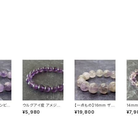
ザンビア
ウルグアイ産 アメジスト
【一点もの】16mm ザン
14m
ンダー
9mm ブレスレット【画
ビア産 ラベンダーアメ
ミルキ
¥5,980
¥19,800
¥7,9
晶）ブレ
像現物】
ジスト（紫水晶）ブレス
メジス
み】
レット【N010605】
レット