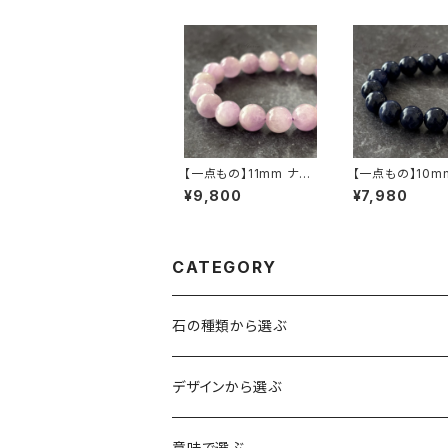
【一点もの】11mm ナイ
【一点もの】10m
ジェリア産 クンツァイト
ジル産 ソーダライ
¥9,800
¥7,980
（リシア輝石）ブレスレッ
レスレット【鑑別
ト【鑑別済み】
CATEGORY
石の種類から選ぶ
水晶（クォーツ）
デザインから選ぶ
アイリスクォーツ（虹入り水晶）
ローズクォーツ（紅水晶）
龍彫刻（水晶）
意味で選ぶ