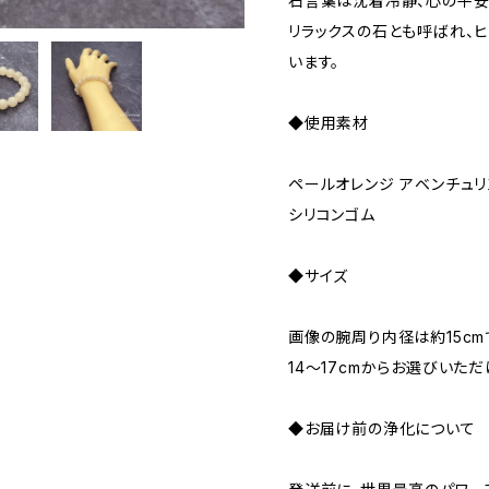
石言葉は沈着冷静、心の平安
リラックスの石とも呼ばれ、
います。
◆使用素材
ペールオレンジ アベンチュリ
シリコンゴム
◆サイズ
画像の腕周り内径は約15cm
14～17cmからお選びいただ
◆お届け前の浄化について