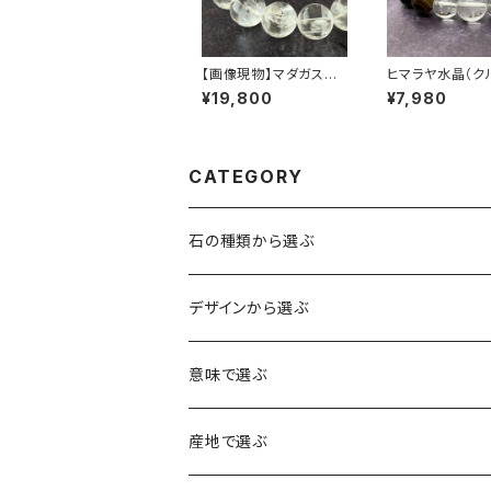
【画像現物】マダガスカ
ヒマラヤ水晶（ク
ル産 虹入りアイリスクォ
産）×天眼石 ブ
¥19,800
¥7,980
ーツ 15mm ブレスレッ
ト
ト【M07146】
CATEGORY
石の種類から選ぶ
水晶（クォーツ）
デザインから選ぶ
アイリスクォーツ（虹入り水晶）
ローズクォーツ（紅水晶）
龍彫刻（水晶）
意味で選ぶ
ヒマラヤ水晶
アメジスト（紫水晶）
龍彫刻（オニキス）
魔除け・厄除け
産地で選ぶ