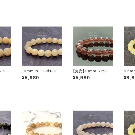
レンジ
10mm ペールオレンジ
【完売】10mm レッドア
9.5
砂金水
アベンチュリン（砂金水
ベンチュリン（砂金水
ス州産
¥5,980
¥5,980
¥8,
ミナス
晶）ブレスレット ミナス
晶）ブレスレット
ルクォ
ジェライス産
【鑑別
T06】