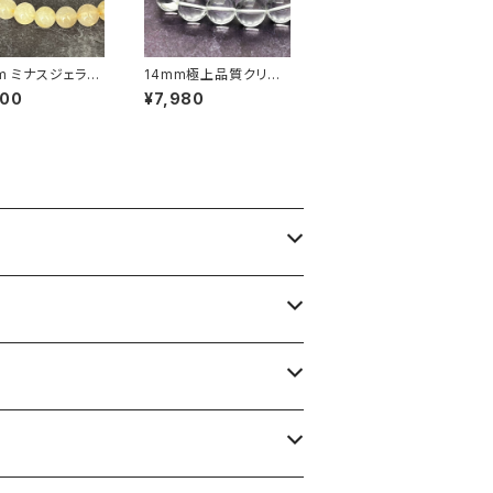
mm ミナスジェライ
14mm極上品質クリス
 ゴールデン ルチ
タルクォーツ（天然水
800
¥7,980
ーツ ブレスレット
晶）ブレスレット【ミナス
済み・画像現物・R
ジェライス産】