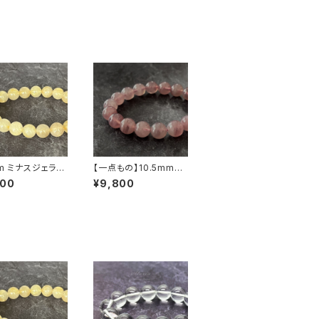
mm ミナスジェライ
【一点もの】10.5mmマ
 ゴールデン ルチ
ダガスカル産 ディープ・
800
¥9,800
ーツ ブレスレット
ローズクォーツ ブレス
済み・画像現物・R
レット【鑑別済み】