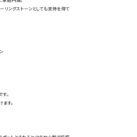
、家庭円満。
ヒーリングストーンとしても支持を得て
ン
です。
けます。