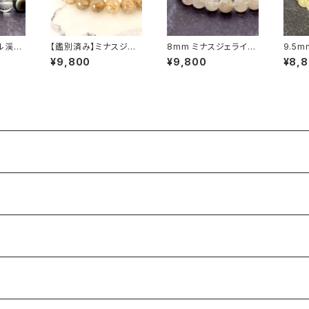
ル渓谷
【鑑別済み】ミナスジェ
8mm ミナスジェライス
9.5
レスレッ
ライス産 12mm珠 ルチ
産モルガナイト（緑柱
ス州産
¥9,800
¥9,800
¥8,
ルクォーツ ブレスレット
石）ブレスレット
ルクォ
【鑑別
T06】